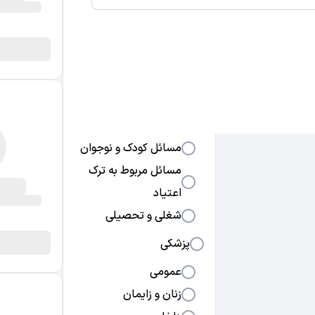
دکت
دکتر
دکت
دکت
دکت
روانشناسی
چشم
متخ
متخ
متخ
متخ
روابط عاطفی و ازدواج
دکتر
دکت
دکت
دکت
دکتر
مسائل فردی و افسردگی
دکتر
دکتر
دکتر
مسائل جنسی و
زناشویی
مسائل کودک و نوجوان
مسائل مربوط به ترک
اعتیاد
شغلی و تحصیلی
پزشکی
عمومی
زنان و زایمان