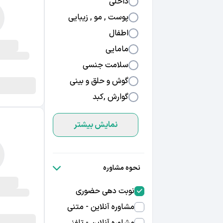
داخلی
پوست , مو , زیبایی
اطفال
مامایی
سلامت جنسی
گوش و حلق و بینی
گوارش ,کبد
نمایش بیشتر
نحوه مشاوره
نوبت دهی حضوری
مشاوره آنلاین - متنی