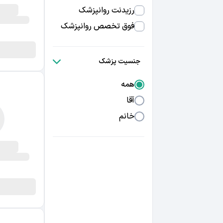
رزیدنت روانپزشک
فوق تخصص روانپزشک
جنسیت پزشک
همه
آقا
خانم