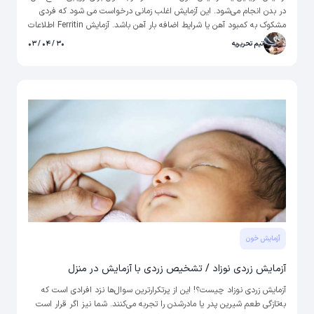
در بدن انجام می‌شود. این آزمایش اغلب زمانی درخواست می شود که فردی
مشکوک به کمبود آهن یا شرایط اضافه بار آهن باشد. آزمایش Ferritin اطلاعات
ارزشمندی را برای تشخیص و نظارت بر اختلالات مرتبط با آهن فراهم می‌کند
تیم تحریریه
۳۰ / ۰۴ / ۰۳
که در ادامه به آن اشاه خواهیم کرد.
آزمایش خون
آزمایش زردی نوزاد / تشخیص زردی با آزمایش در منزل
آزمایش زردی نوزاد چیست؟! این از پرتکرارترین سوال‌ها نزد افرادی است که
به‌تازگی طعم شیرین پدر یا مادرشدن را تجربه می‌کنند. شما نیز اگر قرار است