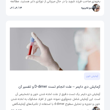
به‌زودی صاحب فرزند شوید یا در حال میزبانی از نوزادی دلبر هستید، مطالعه
این مطلب مفید را از دست ندهید. در ابتدا باید یادآوری کنیم که می‌توانید
تیم تحریریه
۱۴ / ۰۶ / ۰۲
تست زردی نوزاد را در منزل خودتان انجام دهید. برای این کار از بخش آزمایش
در منزل، درخواست خود را ثبت کرده و بدون نیاز به خروج از خانه خود،
منتظر نمونه گیر باشید. با این روش در هزینه و زمان خود صرفه جویی
خواهید کرد.
آزمایش خون
آزمایش دی دایمر – علت انجام تست D-dimer و تفسیر آن
آزمایش دی دایمر یک تست دقیق از علت لخته شدن خون و تشخیص آن
است. این آزمایش شامل جمع‌آوری نمونه‌ خون از افراد مشکوک به لخته شدن
خون و تجزیه و تحلیل سطوح d-dimer با استفاده از تکنیک‌های آزمایشگاهی
تخصصی است و ابتکاری جدید در تشخیص و نظارت بر شرایطی مانند