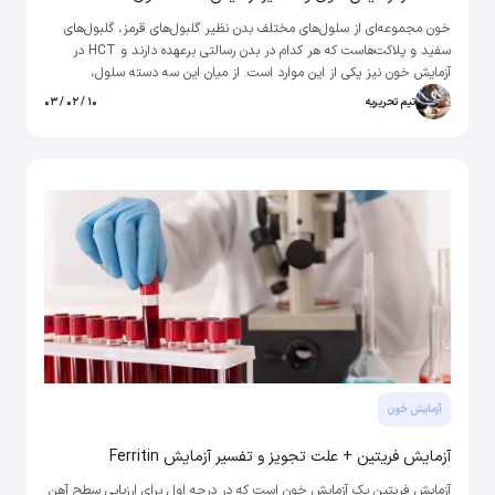
خون مجموعه‌ای از سلول‌های مختلف بدن نظیر گلبول‌های قرمز، گلبول‌های
سفید و پلاکت‌هاست که هر کدام در بدن رسالتی برعهده دارند و HCT در
آزمایش خون نیز یکی از این موارد است. از میان این سه دسته سلول،
گلبول‌های قرمز نقشی حیاتی‌تر در سلامت بدن ایفا می‌کنند. دلیل این امر هم
تیم تحریریه
۱۰ / ۰۲ / ۰۳
وجود پروتئینی در گلبول‌های قرمز تحت عنوان هموگلوبین است که مسئول
رساندن اکسیژن از ریه به سایر بافت‌های بدن هستند.
آزمایش خون
آزمایش فریتین + علت تجویز و تفسیر آزمایش Ferritin
آزمایش فریتین یک آزمایش خون است که در درجه اول برای ارزیابی سطح آهن