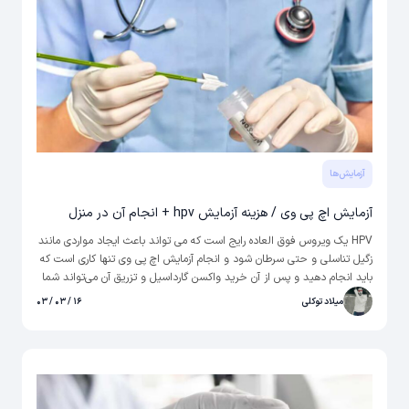
آزمایش‌‌ها
آزمایش اچ پی وی / هزینه آزمایش hpv + انجام آن در منزل
HPV یک ویروس فوق العاده رایج است که می تواند باعث ایجاد مواردی مانند
زگیل تناسلی و حتی سرطان شود و انجام آزمایش اچ پی وی تنها کاری است که
باید انجام دهید و پس از آن خرید واکسن گارداسیل و تزریق آن می‌تواند شما
را در برابر این ویروس خطرناک این کند. پس مراقب سلامتی خود باشید و در
میلاد توکلی
۱۶ / ۰۳ / ۰۳
صورت نیاز از پزشکان متخصص به صورت آنلاین کمک بگیرید. در صورت نیاز
می‌توانید از بخش آزمایش hpv در منزل نیز استفاده کرده و این کار را در خانه
خودتان و با آرامش خاطر انجام دهید. در انتهای این مقاله درباره هزینه آزمایش
hpv یا قیمت آزمایش زگیل تناسلی و همچنین تفسیر آن صحبت خواهیم کرد.