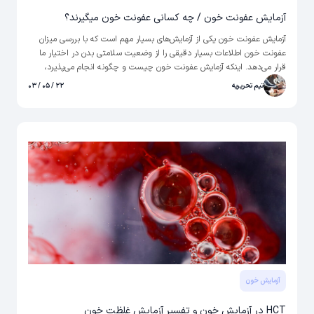
آزمایش عفونت خون / چه کسانی عفونت خون میگیرند؟
آزمایش عفونت خون یکی از آزمایش‌های بسیار مهم است که با بررسی میزان
عفونت خون اطلاعات بسیار دقیقی را از وضعیت سلامتی بدن در اختیار ما
قرار می‌دهد. اینکه آزمایش عفونت خون چیست و چگونه انجام می‌پذیرد،
موضوعی است که ما قصد داریم در این مطلب به بررسی آن بپردازیم. از شما
تیم تحریریه
۲۲ / ۰۵ / ۰۳
دعوت می‌کنیم برای آشنایی بیشتر با دلایل ایجادکننده عفونت در خون و
راه‌های تشخیص آن تا پایان این نوشتار همراه ما باشید.
آزمایش خون
HCT در آزمایش خون و تفسیر آزمایش غلظت خون