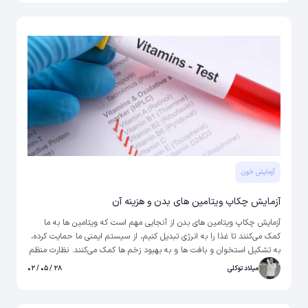
تستوسترون، پزشکان می توانند هرگونه عدم تعادل یا کمبود در سطوح
هورمونی را شناسایی کنند و امکان برنامه های درمانی هدفمند را فراهم کنند.
آزمایش خون
آزمایش چکاپ ویتامین‌ های بدن و هزینه آن
آزمایش چکاپ ویتامین‌ های بدن از آنجایی مهم است که ویتامین ها به ما
کمک می‌کنند تا غذا را به انرژی تبدیل کنیم، از سیستم ایمنی ما حمایت کرده،
به تشکیل استخوان و بافت ها و به بهبود زخم ها کمک می‌کنند. نظارت منظم
بر سطوح ویتامین به ما این امکان را می‌دهد که هرگونه عدم تعادل را برطرف
میلاد توکلی
۲۸ / ۰۵ / ۰۲
کنیم و تنظیمات لازم در رژیم غذایی یا مکمل را برای سلامتی مطلوب انجام
دهیم.