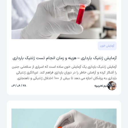
آزمایش خون
آزمایش ژنتیک بارداری – هزینه و زمان انجام تست ژنتیک بارداری
آزمایش ژنتیک بارداری یک آزمایش خون ساده است که اسراری از سلامتی جنین
را آشکار کرده و آرامش خاطر را در دوران بارداری فراهم کند. غربالگری ژنتیکی
بارداری به پزشکان اجازه می دهد تا بیش از 100 اختلال ژنتیکی و ناهنجاری
های کروموزومی مانند سندرم داون را بررسی کنند. برای انجام تست ژنتیک در
تیم تحریریه
۲۸ / ۰۶ / ۰۳
بارداری می‌توانید از بخش آزمایش در منزل استفاده کرده و پس از ثبت
درخواست، منتظر حضور نمونه گیر در منزل برای دریافت نمونه خون باشید.
با این کار دیگر نیازی به حضور در آزمایشگاه نخواهد بود.