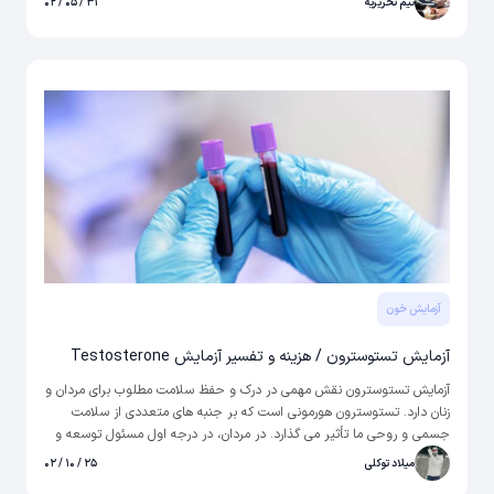
تیم تحریریه
۳۱ / ۰۵ / ۰۲
ترومبوز ورید عمقی، آمبولی ریوی و انعقاد داخل عروقی ایجاد کرده است.
آزمایش خون
آزمایش تستوسترون / هزینه و تفسیر آزمایش Testosterone
آزمایش تستوسترون نقش مهمی در درک و حفظ سلامت مطلوب برای مردان و
زنان دارد. تستوسترون هورمونی است که بر جنبه های متعددی از سلامت
جسمی و روحی ما تأثیر می گذارد. در مردان، در درجه اول مسئول توسعه و
حفظ توده عضلانی، تراکم استخوان و میل جنسی است و برای زنان سطح
میلاد توکلی
۲۵ / ۱۰ / ۰۲
انرژی، تنظیم خلق و خو و سلامت جنسی را تنظیم می‌کند. با انجام آزمایش