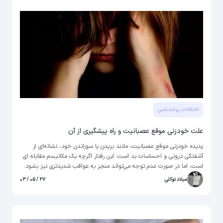
اختلالات روانشناسی
علت خودزنی موقع عصبانیت و راه پیشگیری از آن
پدیده خودزنی موقع عصبانیت، مانند بریدن یا سوزاندن خود، نشانه‌ای از
آشفتگی درونی و احساسات بد است. این رفتار اگرچه یک مکانیسم مقابله ای
است، اما در صورت عدم توجه می‌تواند منجر به عواقب شدیدتری نیز بشود.
اگر درگیر هر نوع خودآزاری یا افکار خودخودزنی هستید و یا فرزندتان با این
میلاد توکلی
۲۷ / ۰۵ / ۰۳
مشکل مواجه است، حتما این مقاله را مطالعه و با علت خودزنی موقع
عصبانیت و راه های درمان آن آشنا شوید. در صورت تمایل می‌توانید از مشاوره
آنلاین روانشناسی نیز استفاده کرده و با مشاور به صورت چت متنی، تماس
صوتی و یا تماس تصویری گفتگو کنید.