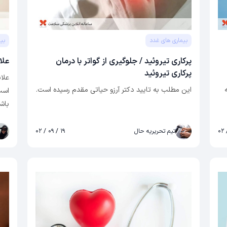
بیماری های غدد
بی
پرکاری تیروئید / جلوگیری از گواتر با درمان
علا
پرکاری تیروئید
علا
این مطلب به تایید دکتر آرزو حیاتی مقدم رسیده است.
است
باشد
تیرو
ر
سرا
تیم تحریریه حال
۱۹ / ۰۹ / ۰۲
به‌
ی
از 
ه
می‌ش
نوزا
مبت