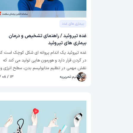
شوید.
بیماری های غدد
غده تیروئید / راهنمای تشخیص و درمان
بیماری های تیروئید
غده تیروئید یک اندام پروانه ای شکل کوچک است که
در گردن قرار دارد و هورمون هایی تولید می کند که
نقش مهمی در تنظیم متابولیسم بدن، سطح انرژی و
دمای بدن دارند. هنگامی که غده تیروئید به درستی کا
تیم تحریریه
۱۳ / ۰۸ / ۰۲
نمی کند، می تواند منجر به طیف وسیعی از اختلالات
تیروئید شود که می تواند افراد را در هر سن و جنسیت
تحت تاثیر قرار دهد. در این مقاله، درک عمیقی از غد
تیروئید، عملکرد آن و اختلالات مختلف تیروئید ارائه
خواهیم کرد. همچنین در مورد علائم، تشخیص،
مدیریت و تغییرات سبک زندگی لازم برای یک تیروئید
سالم صحبت خواهیم کرد.