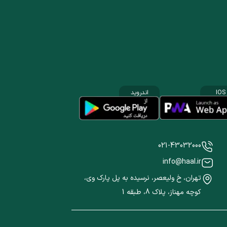
IOS
اندروید
021-43032000
info@haal.ir
تهران، خ ولیعصر، نرسیده به پل پارک وی،
کوچه مهناز، پلاک 8، طبقه 1