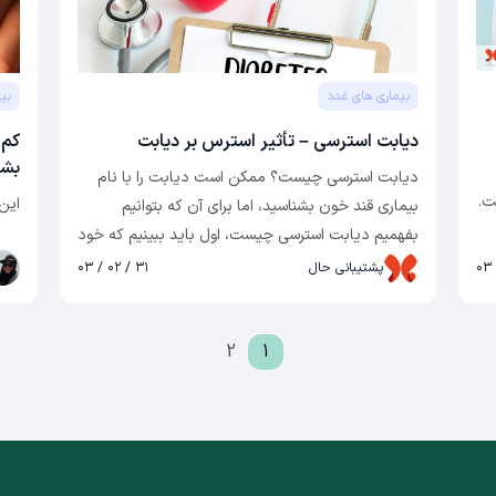
بیماری های غدد
بی
دیابت استرسی – تأثیر استرس بر دیابت
کم 
بشن
دیابت استرسی چیست؟ ممکن است دیابت را با نام
ت.
این
بیماری قند خون بشناسید، اما برای آن که بتوانیم
بفهمیم دیابت استرسی چیست، اول باید ببینیم که خود
دیابت دقیقاً چیست و بعد انواع آن را بررسی کنیم.
پشتیبانی حال
۳۱ / ۰۲ / ۰۳
دیابت یک بیماری متابولیک است که باعث افزایش قند
خون می‌شود. هورمون انسولین، قند را از خون به داخل
1
2
سلول‌های شما منتقل می‌کند تا آن را ذخیره کند یا به
عنوان انرژی استفاده کند. اگر دیابت داشته باشید، بدن
شما یا به اندازه کافی انسولین تولید نمی‌کند یا
نمی‌تواند به طور موثر از انسولینی که توسط سلول‌ها
ساخته شده استفاده کند، شاید هم هر دو! افزایش قند
خونِ ناشی از دیابت می‌تواند به عصب‌ها، چشم‌ها،