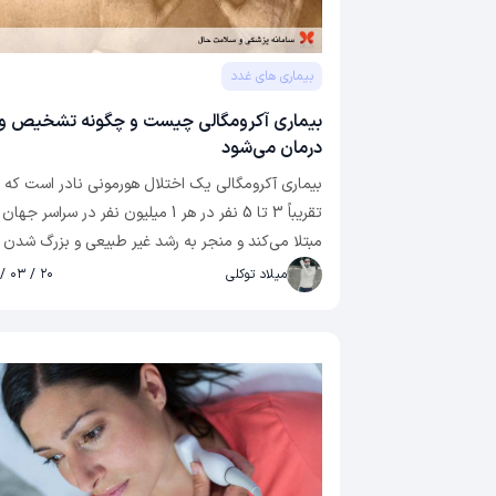
بیماری های غدد
بیماری آکرومگالی چیست و چگونه تشخیص و
درمان می‌شود
بیماری آکرومگالی یک اختلال هورمونی نادر است که
تقریباً 3 تا 5 نفر در هر 1 میلیون نفر در سراسر جهان 
مبتلا می‌کند و منجر به رشد غیر طبیعی و بزرگ شدن
بافت‌های مختلف بدن می‌شود. این بیماری در مراحل
میلاد توکلی
۲۰ / ۰۳ / ۰۳
اولیه خود اغلب بدون علامت است، اما با پیشرفت آن
طیف وسیعی از علائم ناتوان کننده از جمله درد مفاص
سردرد، آپنه خواب و تغییر ویژگی‌های صورت را ایجاد
می‌کند. در صورت عدم درمان، بیماری آکرومگالی منج
به عوارض جدی مانند بیماری های قلبی عروقی، دیاب
و مشکلات تنفسی می‌شود. در این مقاله از مجله
سلامت به بررسی این بیماری، بررسی علل، علائم،