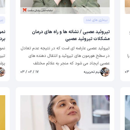
بیماری های غدد
بی
تیروئید عصبی / نشانه ها و راه های درمان
نمو
مشکلات تیروئید عصبی
برد
تیروئید عصبی عارضه ای است که در نتیجه عدم تعادل
نمو
را
در سطح هورمون های تیروئید و انتقال دهنده های
تیر
عصبی ایجاد می شود که منجر به علائم مختلف
پزش
فیزیولوژیکی و عصبی می شود. هورمون های تیروئید
را 
تیم تحریریه
۱۷ / ۰۲ / ۰۳
،
نقش مهمی در تنظیم عملکردهای مختلف بدن از جمله
نقش
ل،
متابولیسم و تنظیم دما دارند. در عین حال، انتقال
وقت
دهنده های عصبی پیام رسان های کلیدی در سیستم
نمو
ر
عصبی هستند که به تنظیم خلق و خو، احساسات و
تغی
ت
شناخت کمک می کنند.
نمو
درم
است