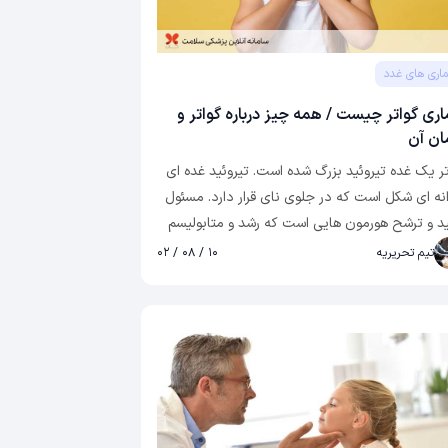
ماری های غدد
اری گواتر چیست / همه چیز درباره گواتر و
ان آن
تر یک غده تیروئید بزرگ شده است. تیروئید غده ای
انه ای شکل است که در جلوی نای قرار دارد. مسئول
ید و ترشح هورمون هایی است که رشد و متابولیسم
تنظیم می کنند. گواتر ممکن است بزرگ شدن کلی
تیم تحریریه
۱۰ / ۰۸ / ۰۲
وئید باشد یا ممکن است نتیجه رشد نامنظم سلولی
د که یک یا چند توده (ندول) در تیروئید تشکیل
دهد.