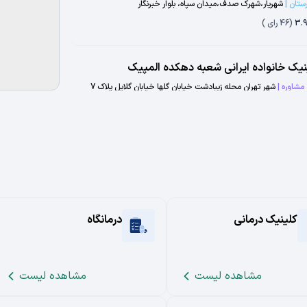
رستان
|
شهریار،شهرک صدف،میدان سپاه، بلوار خبرنگار
3.
(
46
رای )
نیک خانواده ایرانی شعبه دهکده المپیک
 مشاوره
|
شهر تهران محله زیبادشت خیابان گلها خیابان گلایل پلاک 7
5.
(
45
رای )
ارستان مریم
رستان
|
کرج،گلشهر،بلوار شمس،خ ارغوان غربی،بیمارستان مریم
4.
(
37
رای )
کلینیک درمانی
درمانگاه
ارستان امام علی
رستان
|
کرج ، ابتدای جاده چالوس ، سه راه عظیمیه، مجتمع آموزشي
ي درماني امام علي (ع)
4.
(
34
رای )
مشاهده لیست
مشاهده لیست