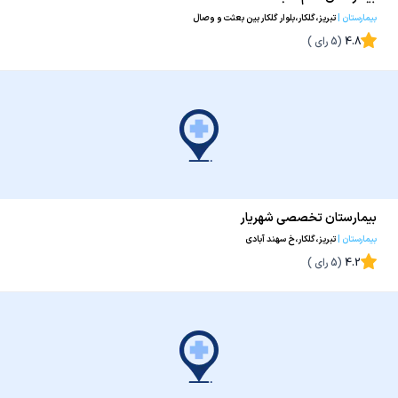
بیمارستان
|
تبریز،گلکار،بلوار گلکار بین بعثت و وصال
4.8
(
5
رای )
بیمارستان تخصصی شهریار
بیمارستان
|
تبریز،گلکار،خ سهند آبادی
4.2
(
5
رای )