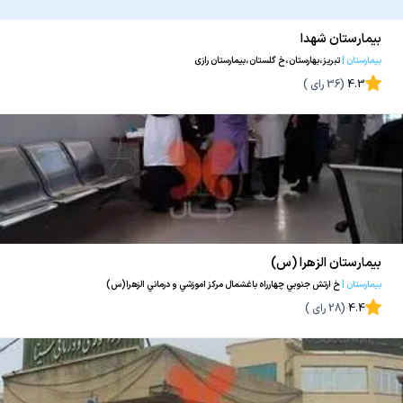
بیمارستان شهدا
بیمارستان
|
تبریز،بهارستان،خ گلستان،بیمارستان رازی
4.3
(
36
رای )
بیمارستان الزهرا (س)
بیمارستان
|
خ ارتش جنوبي چهارراه باغشمال مركز اموزشي و درماني الزهرا(س)
4.4
(
28
رای )