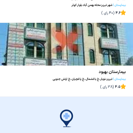
بیمارستان
|
شهر تبریز محله بهمن آباد بلوار کوثر
4.6
(
40
رای )
بیمارستان بهبود
بیمارستان
|
تبریز،نوبار،خ باغشمال،خ یاغچیان،خ ارتش جنوبی
4.5
(
38
رای )