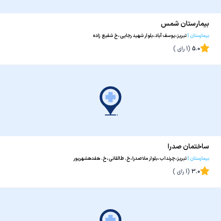
بیمارستان شمس
بیمارستان
|
تبریز،یوسف آباد،بلوار شهید رجایی،خ شفیع زاده
5.0
(
1
رای )
ساختمان صدرا
بیمارستان
|
تبریز،چرنداب،بلوار ملاصدرا،خ. طالقانی،خ. هفدهشهریور
3.0
(
1
رای )