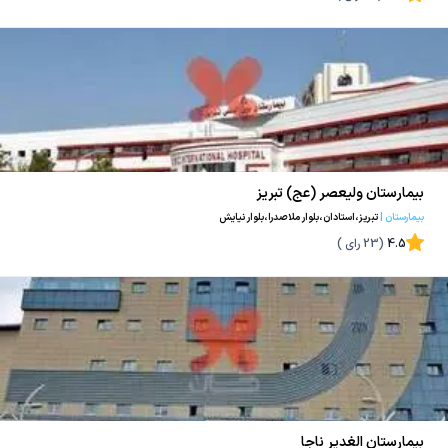
بیمارستان ولیعصر (عج) تبریز
بیمارستان
|
تبریز،استادان،بلوار ملاصدرا،بلوار نیایش
4.5
(
23
رای )
بیمارستان الغدیر ناجا