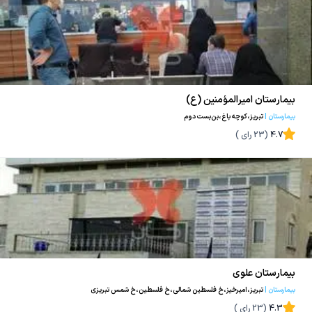
بیمارستان امیرالمؤمنین (ع)
بیمارستان
|
تبریز،کوچه باغ،بن‌بست دوم
4.7
(
23
رای )
بیمارستان علوی
بیمارستان
|
تبریز،امیرخیز،خ فلسطین شمالی،خ فلسطین،خ شمس تبریزی
4.3
(
23
رای )