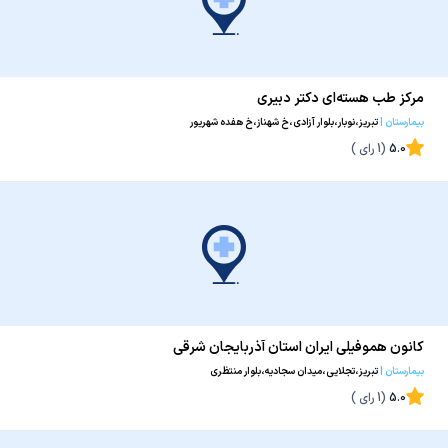
مرکز طب هسته‌ای دکتر دبیری
بیمارستان
|
تبریز،نوبار،بلوار آزادی،خ شهناز،خ هفده شهریور
5.0
(
1
رای )
کانون هموفیلی ایران استان آذربایجان شرقی
بیمارستان
|
تبریز،تجلایی،میدان سجادیه،بلوار منتظری
5.0
(
1
رای )