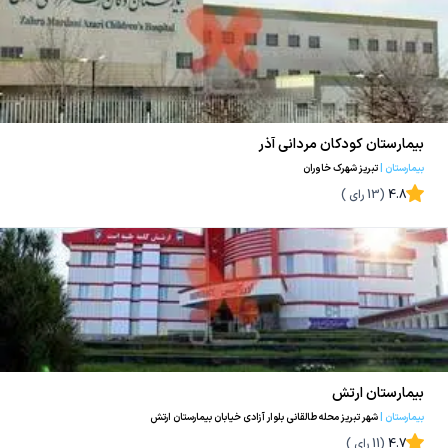
بیمارستان کودکان مردانی آذر
بیمارستان
|
تبریز شهرک خاوران
4.8
(
13
رای )
بیمارستان ارتش
بیمارستان
|
شهر تبریز محله طالقانی بلوار آزادی خیابان بیمارستان ارتش
4.7
(
11
رای )