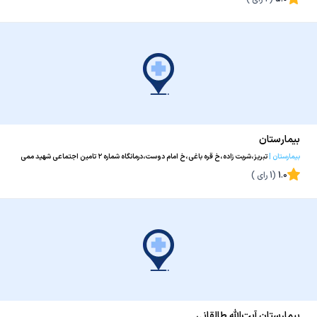
بیمارستان
بیمارستان
|
تبریز،شربت زاده،خ قره باغی،خ امام دوست،درمانگاه شماره ۲ تامین اجتماعی شهید ممی
زاده
1.0
(
1
رای )
بیمارستان آیت‌الله طالقانی