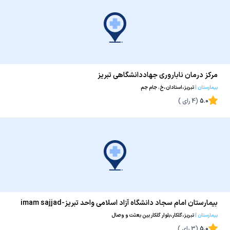
مرکز درمان ناباروری جهاددانشگاهی تبریز
بیمارستان
|
تبریز،استادان،خ. جام جم
5.0
(
4
رای )
بیمارستان امام سجاد دانشگاه آزاد اسلامی واحد تبریز-imam sajjad
بیمارستان
|
تبریز،گلکار،بلوار گلکار بین بعثت و وصال
hospital
5.0
(
3
رای )