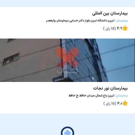
بیمارستان بین المللی
بیمارستان
|
تبریز،دانشگاه تبریز،بلوار دکتر حسابی،بیمارستان ولیعصر
4.9
(
15
رای )
بیمارستان نور نجات
بیمارستان
|
تبریز،باغ شمال،میدان حافظ،خ حافظ
4.0
(
15
رای )