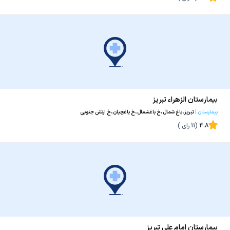
بیمارستان الزهراء تبریز
بیمارستان
|
تبریز،باغ شمال،خ باغشمال،خ یاغچیان،خ ارتش جنوبی
4.8
(
11
رای )
بیمارستان امام علی تبریز