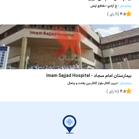
بیمارستان
|
خ آزادي- تقاطع ارتش
4.5
(
11
رای )
بیمارستان امام سجاد - Imam Sajjad Hospital
بیمارستان
|
تبریز،گلکار،بلوار گلکار بین بعثت و وصال
4.5
(
10
رای )