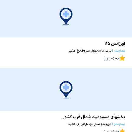
اورژانس ۱۱۵
بیمارستان
|
تبریز،امامیه،بلوار مشروطه،خ. ملکی
0.0
(
0
رای )
بخشهای مسمومیت شمال غرب کشور
بیمارستان
|
تبریز،باغ شمال،خ. مارالان،خ. خطیب