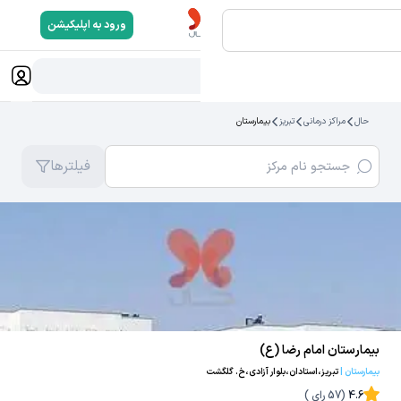
ورود به اپلیکیشن
جستجو...
حال
مراکز درمانی
تبریز
بیمارستان
فیلترها
بیمارستان امام رضا (ع)
بیمارستان
|
تبریز،استادان،بلوار آزادی،خ. گلگشت
4.6
(
57
رای )