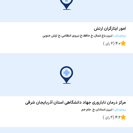
امور ایثارگران ارتش
بیمارستان
|
تبریز،باغ شمال،خ حافظ،خ نیروی انتظامی،خ ارتش جنوبی
4.0
(
4
رای )
مرکز درمان ناباروری جهاد دانشگاهی استان آذربایجان شرقی
بیمارستان
|
تبریز،استادان،خ. جام جم
4.2
(
4
رای )