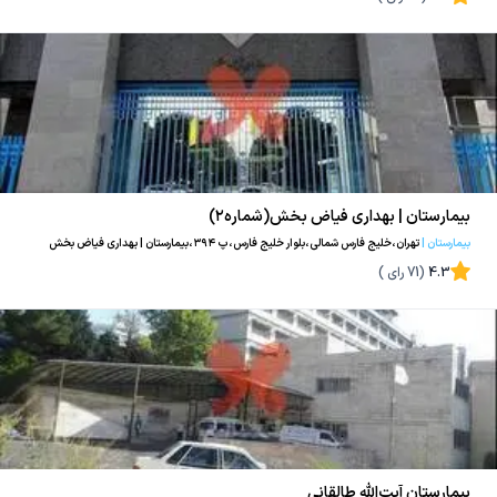
بیمارستان | بهداری فیاض بخش(شماره۲)
بیمارستان
|
تهران،خلیج فارس شمالی،بلوار خلیج فارس،پ ۳۹۴،بیمارستان | بهداری فیاض بخش
4.3
(
71
رای )
بیمارستان آیت‌الله طالقانی