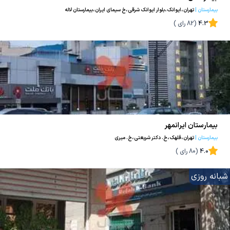
بیمارستان
|
تهران،ایوانک،بلوار ایوانک شرقی،خ سیمای ایران،بیمارستان لاله
4.3
(
82
رای )
بیمارستان ایرانمهر
بیمارستان
|
تهران،قلهک،خ. دکتر شریعتی،خ. میری
4.0
(
80
رای )
شبانه روزی