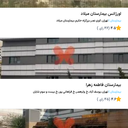
اورژانس بیمارستان میلاد
بیمارستان
|
تهران،کوی نصر،بزرگراه حکیم،بیمارستان میلاد
4.5
(
46
رای )
بیمارستان فاطمه زهرا
بیمارستان
|
تهران،یوسف آباد،خ ولیعصر،خ فراهانی پور،خ بیست و سوم شایان
4.6
(
45
رای )