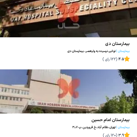
بیمارستان دی
بیمارستان
|
توانیر،نرسیده به ولیعصر، بیمارستان دی
4.5
(
122
رای )
بیمارستان امام حسین
بیمارستان
|
تهران،نظام آباد،خ فروردین،پ ۳۰۷
3.9
(
120
رای )