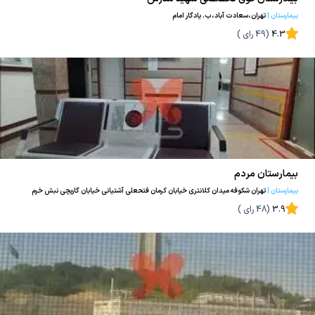
بیمارستان
|
تهران،سعادت آباد،ب. یادگار امام
4.3
(
49
رای )
بیمارستان مردم
بیمارستان
|
تهران شکوفه میدان کلانتری خیابان کرمان فتحعلی آشتیانی خیابان گاریچی نبش خرم
3.9
(
48
رای )