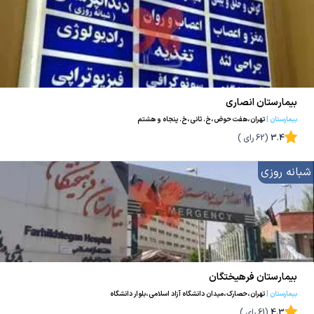
بیمارستان انصاری
بیمارستان
|
تهران،هفت حوض،خ. ثانی،خ. پنجاه و هشتم
3.4
(
62
رای )
شبانه روزی
بیمارستان فرهیختگان
بیمارستان
|
تهران،حصارک،میدان دانشگاه آزاد اسلامی،بلوار دانشگاه
4.3
(
61
رای )