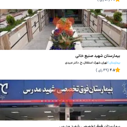
بیمارستان شهید صنیع خانی
بیمارستان
|
تهران،شهرک استقلال،خ. دکتر عبیدی
4.5
(
49
رای )
بیمارستان فوق تخصصی شهید مدرس