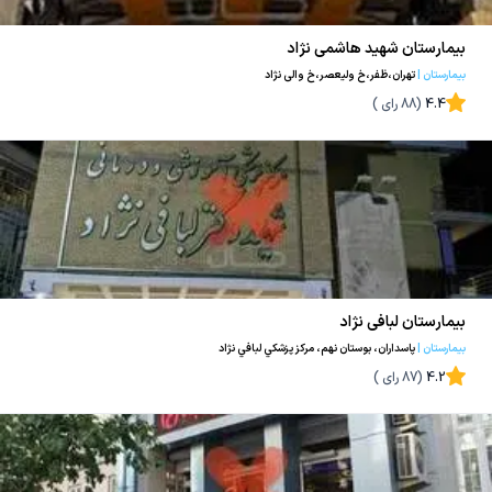
بیمارستان شهید هاشمی نژاد
بیمارستان
|
تهران،ظفر،خ ولیعصر،خ والی نژاد
4.4
(
88
رای )
بیمارستان لبافی نژاد
بیمارستان
|
پاسداران، بوستان نهم، مرکز پزشكي لبافي نژاد
4.2
(
87
رای )