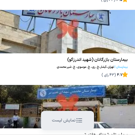
3.5
(
43
رای )
بیمارستان بازرگانان (شهید اندرزگو)
بیمارستان
|
تهران،آبشار،خ. ری، خ. موسوی، خ. شیر محمدی
4.7
(
43
رای )
نمایش لیست
بیمارستان شهدای هفتم تیر