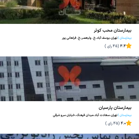
بیمارستان محب کوثر
بیمارستان
|
تهران،یوسف آباد،خ. ولیعصر،خ. فراهانی پور
4.4
(
45
رای )
بیمارستان پارسیان
بیمارستان
|
تهران،سعادت آباد،میدان فرهنگ،خیابان سرو شرقی
4.0
(
45
رای )