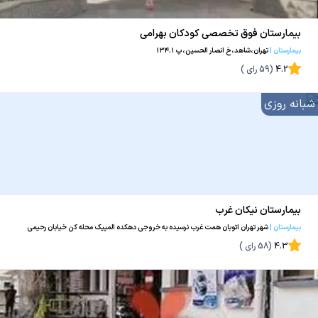
بیمارستان فوق تخصصی کودکان بهرامی
بیمارستان
|
تهران،شاهد،خ انصار الحسین،پ ۱۳۴.۱
4.2
(
59
رای )
شبانه روزی
بیمارستان نیکان غرب
بیمارستان
|
شهر تهران اتوبان همت غرب نرسیده به خروجی دهکده المپیک محله کن خیابان رحیمی
خیابان دره زرنو
4.3
(
58
رای )