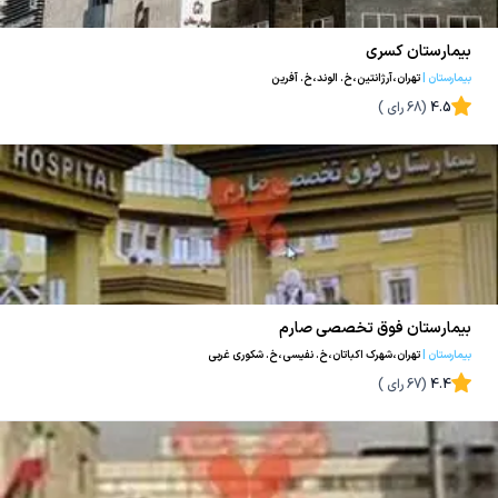
بیمارستان کسری
بیمارستان
|
تهران،آرژانتین،خ. الوند،خ. آفرین
4.5
(
68
رای )
بیمارستان فوق تخصصی صارم
بیمارستان
|
تهران،شهرک اکباتان،خ. نفیسی،خ. شکوری غربی
4.4
(
67
رای )