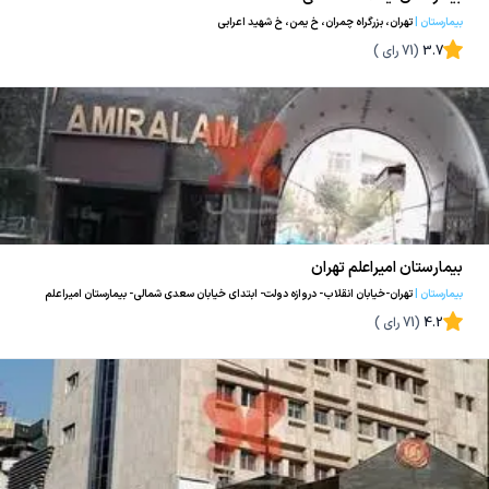
بیمارستان
|
تهران، بزرگراه چمران، خ یمن، خ شهید اعرابی
3.7
(
71
رای )
بیمارستان امیراعلم تهران
بیمارستان
|
تهران-خيابان انقلاب- دروازه دولت- ابتدای خيابان سعدی شمالی- بیمارستان امیراعلم
4.2
(
71
رای )