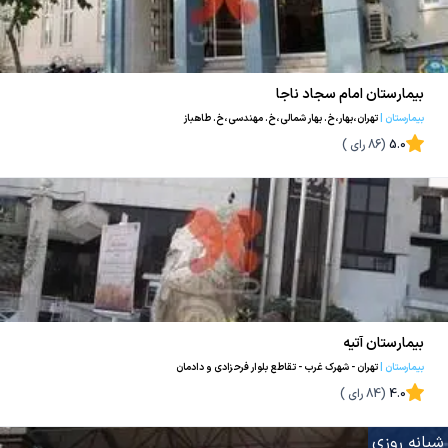
بیمارستان امام سجاد ناجا
بیمارستان
|
تهران،بهار،خ. بهار شمالی،خ. مهندسی،خ. طاهباز
5.0
(
86
رای )
بیمارستان آتیه
بیمارستان
|
تهران - شهرک غرب - تقاطع بلوار فرحزادی و دادمان
4.0
(
84
رای )
شبانه روزی