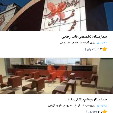
بیمارستان تخصصی قلب رجایی
بیمارستان
|
تهران،آرارات،ب. هاشمی رفسنجانی
4.3
(
74
رای )
بیمارستان چشم‌پزشکی نگاه
بیمارستان
|
تهران،سید خندان،خ. ناصری،خ. داوود گل نبی
4.7
(
72
رای )