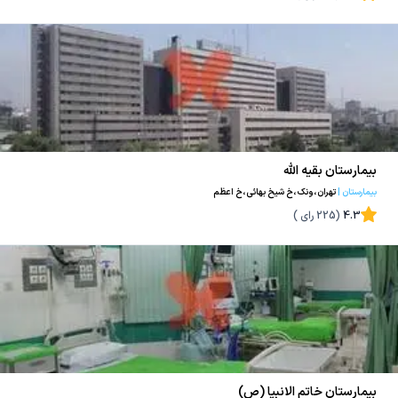
بیمارستان بقیه الله
بیمارستان
|
تهران،ونک،خ شیخ بهائی،خ اعظم
4.3
(
225
رای )
بیمارستان خاتم الانبیا (ص)