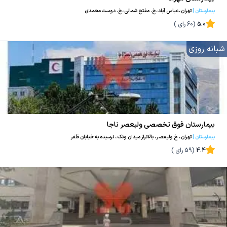
بیمارستان
|
تهران،عباس آباد،خ. مفتح شمالی،خ. دوست محمدی
5.0
(
60
رای )
شبانه روزی
بیمارستان فوق تخصصی ولیعصر ناجا
بیمارستان
|
تهران، خ ولیعصر، بالاتراز میدان ونک، نرسیده به خیابان ظفر
4.4
(
59
رای )