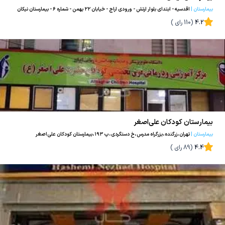
بیمارستان
|
اقدسیه - ابتدای بلوار ارتش - ورودی اراج - خیابان ٢٢ بهمن - شماره ٦ - بیمارستان نیکان
4.2
(
110
رای )
بیمارستان کودکان علی‌اصغر
بیمارستان
|
تهران،زرگنده،بزرگراه مدرس،خ دستگردی،پ ۱۹۳،بیمارستان کودکان علی‌اصغر
4.4
(
89
رای )