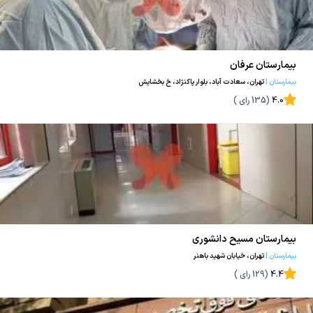
بیمارستان عرفان
بیمارستان
|
تهران، سعادت آباد، بلوار پاکنژاد، خ بخشایش
4.0
(
135
رای )
بیمارستان مسیح دانشوری
بیمارستان
|
تهران، خیابان شهید باهنر
4.4
(
129
رای )