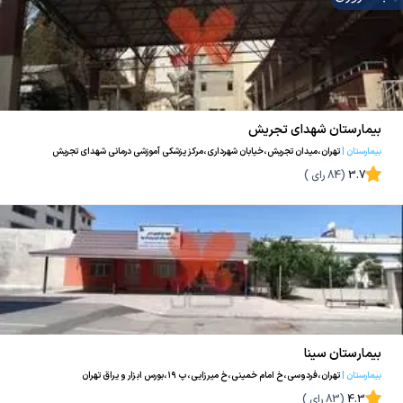
بیمارستان شهدای تجریش
بیمارستان
|
تهران،میدان تجریش،خیابان شهرداری،مرکز پزشکی آموزشی درمانی شهدای تجریش
3.7
(
84
رای )
بیمارستان سینا
بیمارستان
|
تهران،فردوسی،خ امام خمینی،خ میرزایی،پ ۱۹،بورس ابزار و یراق تهران
4.3
(
83
رای )