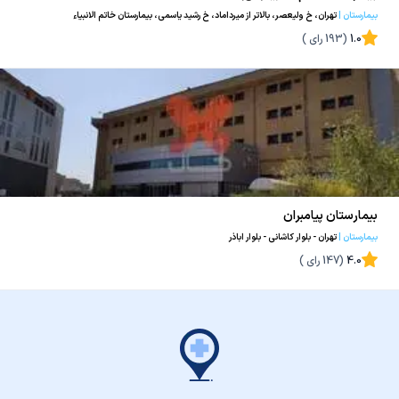
بیمارستان
|
تهران، خ ولیعصر، بالاتر از میرداماد، خ رشید یاسمی، بیمارستان خاتم الانبیاء
1.0
(
193
رای )
بیمارستان پیامبران
بیمارستان
|
تهران - بلوار کاشانی - بلوار اباذر
4.0
(
147
رای )