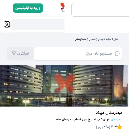
ورود به اپلیکیشن
جستجو...
حال
مراکز درمانی
تهران
بیمارستان
فیلترها
بیمارستان میلاد
بیمارستان
|
تهران،کوی نصر،خ سرباز گمنام،بیمارستان میلاد
4.3
(
260
رای )