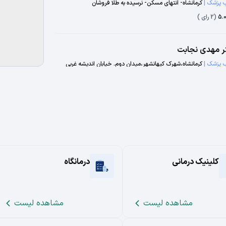
 پزشک
|
کرمانشاه- انتهای مسکن- نرسیده به طلا فروشان
5.
(
2
رای )
ر مهدی نجابت
 پزشک
|
کرمانشاه،شهرک کیهانشهر،میدان دوم. خیابان اندیشه غربی
5.
(
2
رای )
 دکتر بهمنی
 پزشک
|
کرمانشاه،صابونی،خ. رجایی
5.
(
2
رای )
کلینیک درمانی
درمانگاه
 دکتر سعید نجاتی صفا
 پزشک
|
کرمانشاه،عباسیه،بلوار مطهری،بلوار مهدیه،خیابان معلم
5.
(
2
رای )
مشاهده لیست
مشاهده لیست