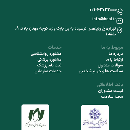
021-43032000
info@haal.ir
تهران، خ ولیعصر، نرسیده به پل پارک وی، کوچه مهناز، پلاک 8،
طبقه 1
مربوط به ما
خدمات
درباره ما
مشاوره روانشناسی
ارتباط با ما
مشاوره پزشکی
سوالات متداول
ثبت نام پزشک
سياست ها و حريم شخصي
خدمات سازمانی
بانک اطلاعاتی
لیست مشاوران
مجله سلامت