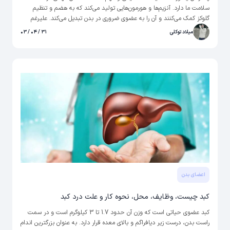
سلامت ما دارد. آنزیم‌ها و هورمون‌هایی تولید می‌کند که به هضم و تنظیم
گلوکز کمک می‌کنند و آن را به عضوی ضروری در بدن تبدیل می‌کند. علیرغم
اهمیت آن، بسیاری از مردم با عملکرد پانکراس و اهمیت آن آشنا نیستند. در
میلاد توکلی
۳۱ / ۰۴ / ۰۳
این مقاله، ما به دنیای عملکرد پانکراس می‌پردازیم، کارهایی که لوزالمعده انجام
می دهد، علائم رایج اختلالات پانکراس و گزینه های درمانی موجود را نیز
بررسی می‌کنیم.
اعضای بدن
کبد چیست، وظایف، محل، نحوه کار و علت درد کبد
کبد عضوی حیاتی است که وزن آن حدود 1.7 تا 3 کیلوگرم است و در سمت
راست بدن، درست زیر دیافراگم و بالای معده قرار دارد. به عنوان بزرگترین اندام