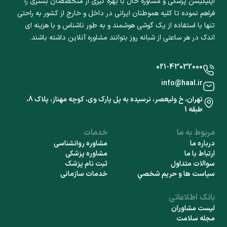
اپلیکیشن پزشکی و مشاوره حال با بهره گیری از متخصصان بستری را
فراهم نموده تا کلیه هموطنان ایرانی در داخل و خارج از کشور به راحتی
تنها با استفاده از یک گوشی هوشمند و به طور ناشناس و با هزینه ای
اندک در هر ساعتی از شبانه روز بتوانند مشاوره آنلاین داشته باشند.
021-43032000
info@haal.ir
تهران، خ ولیعصر، نرسیده به پل پارک وی، کوچه مهناز، پلاک 8،
طبقه 1
مربوط به ما
خدمات
درباره ما
مشاوره روانشناسی
ارتباط با ما
مشاوره پزشکی
سوالات متداول
ثبت نام پزشک
سياست ها و حريم شخصي
خدمات سازمانی
بانک اطلاعاتی
لیست مشاوران
مجله سلامت