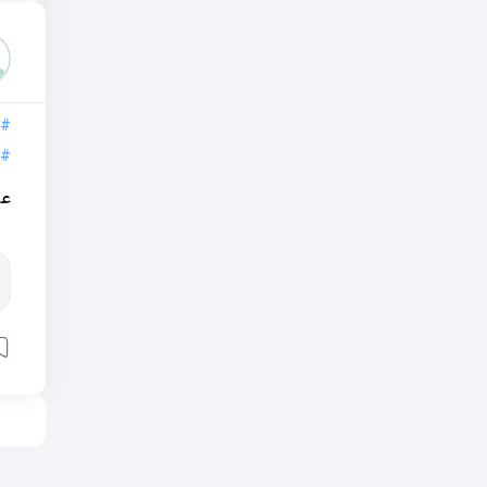
#
#
عل