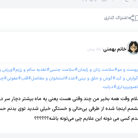
اشتراک گذاری
خانم بهمنی
1 ماه پیش
پوست و مو
#
سلامت زنان و زایمان
#
سلامت جنسی
#
تغذیه سالم و رژیم
#
ورزش و
گوارش و کبد
#
گوش و حلق و بینی
#
غدد
#
استخوان و مفاصل
#
قلب
#
عفونی
#
چش
تصویربرداری
#
دیابت
ام وقت همه بخیر من چند وقتی هست یعنی یه ماه بیشتر دچار سر درد
مم اینجا شده از طرفی بی‌حالی و خستگی خیلی شدید توی بدنم حس
م کسی می دونه این علایم چی می‌تونه باشه؟؟؟؟؟؟