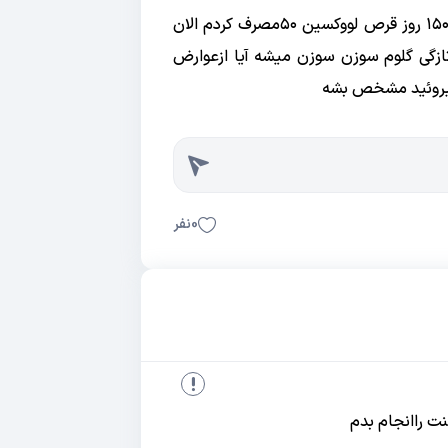
سلام وقت شما بخیر من ۲۳ُسالمه وکم کاری تیروئید دارم که ۶هست و۱۵۰ روز قرص لووکسین ۵۰مصرف کردم الان
ازگی گلوم سوزن سوزن میشه آیا ازعوارض
تیروئید مشخص بشه
0
نفر
نت راانجام بدم