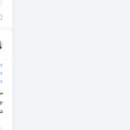
#
#
#
سل
چش
شد