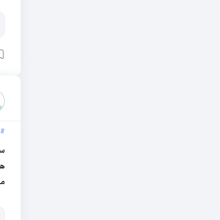
#
هن
مش