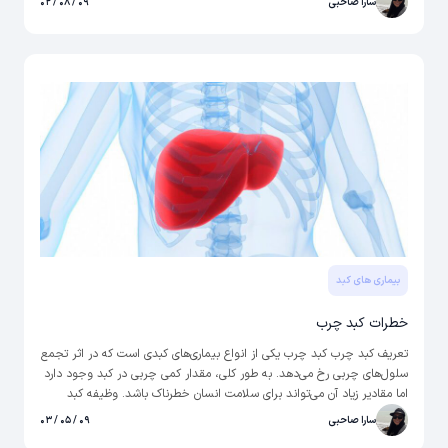
سارا صاحبی
۰۹ / ۰۸ / ۰۲
در رژیم غذایی خود از خوراکی‌­های فرآوری شده و سرخ شده زیاد استفاده می­‌
کنند، جزو بیشترین مبتلایان کبد چرب غیر الکلی هستند. برای آشنایی با
آزمایش کبد چرب و روند انجام آن این مطلب را بخوانید
بیماری های کبد
خطرات کبد چرب
تعریف کبد چرب کبد چرب یکی از انواع بیماری‌­های کبدی است که در اثر تجمع
سلول‌­های چربی رخ می­‌دهد. به طور کلی، مقدار کمی چربی در کبد وجود دارد
اما مقادیر زیاد آن می­‌تواند برای سلامت انسان خطرناک باشد. وظیفه کبد
پردازش مواد مغذی حاصل از مواد غذایی و خوراکی‌­هاست و مواد مضر خون را
سارا صاحبی
۰۹ / ۰۵ / ۰۳
نیز فیلتر می­‌کند. تجمع چربی در این عضو، به التهاب آن منجر می­‌شود. این