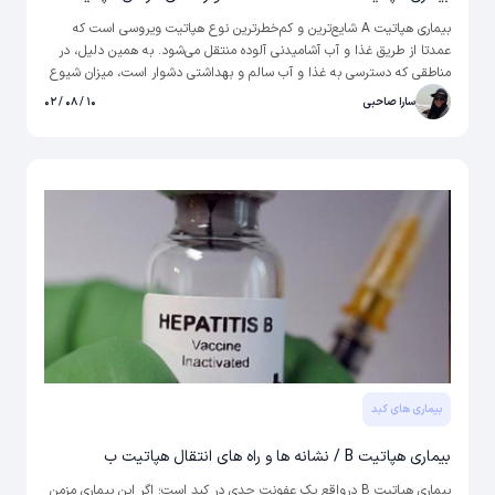
بیماری هپاتیت A شایع‌ترین و کم‌خطرترین نوع هپاتیت ویروسی است که
عمدتا از طریق غذا و آب آشامیدنی آلوده منتقل می‌شود. به همین دلیل، در
مناطقی که دسترسی به غذا و آب سالم و بهداشتی دشوار است، میزان شیوع
بالاتری دارد. ابتلا به آن باعث ایجاد ایمنی مادام‌العمر در برابر ویروس عامل
سارا صاحبی
۱۰ / ۰۸ / ۰۲
هپاتیت a می‌شود.
بیماری های کبد
بیماری هپاتیت B / نشانه ها و راه های انتقال هپاتیت ب
بیماری هپاتیت B درواقع یک عفونت جدی در کبد است؛ اگر این بیماری مزمن