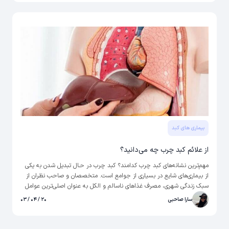
التهاب به کبد آسیب زده و باعث ایجاد زخم در آن شود که این زخم­‌ها، می­‌
توانند به نارسایی منجر شوند.
بیماری های کبد
از علائم کبد چرب چه می‌دانید؟
مهم‌­ترین نشانه‌­های کبد چرب کدامند؟ کبد چرب در حـال تبدیل شدن به یکی
از بیماری­‌های شایع در بسیاری از جوامع است. متخصصان و صاحب نظران از
سبک زندگی شهری، مصرف غذاهای ناسالم و الکل به عنوان اصلی‌­ترین عوامل
گسترش این بیماری نام می‌­برند. پیش از هر چیز لازم است با بیماری کبد چرب
سارا صاحبی
۲۰ / ۰۴ / ۰۳
و انواع آن آشنا شویم.