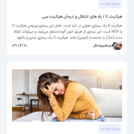
بیماری های کبد
هپاتیت c / راه های انتقال و درمان هپاتیت سی
هپاتیت C یک بیماری عفونی در کبد است. عامل این بیماری ویروس هپاتیت C
یا HCV است. این بیماری از طریق خون آلوده منتقل می‌شود و می‌تواند کوتاه
مدت (حاد) یا بلندمدت (مزمن) باشد. هپاتیت C یک بیماری جدی و بالقوه
تهدید کننده کبد است که توسط ویروس هپاتیت ایجاد می شود. این شایع
تیم تحریریه حال
۲۰ / ۰۴ / ۰۳
ترین شکل هپاتیت ویروسی است و در صورت عدم درمان می تواند مشکلات
جدی برای سلامتی ایجاد کند.
بیماری های کبد