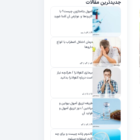
جدیدترین مقالات
آمپول بتامتازون چیست؟ با
کاربردها و عوارض آن آشنا شوید
۱۹ / ۰۳ / ۰۰
درمان اختلال اضطراب با انواع
داروها
۰۷ / ۰۶ / ۰۳
بیماری آنفولانزا / هرآنچه نیاز
است درباره آنفولانزا بدانید
۱۱ / ۱۱ / ۰۱
طریقه تزریق آمپول بیوتین و
بپانتین / دوز تزریق آمپول و
فواید آن
۱۹ / ۰۲ / ۰۲
کاندوم زنانه چیست و برای چه
کاری استفاده میشود