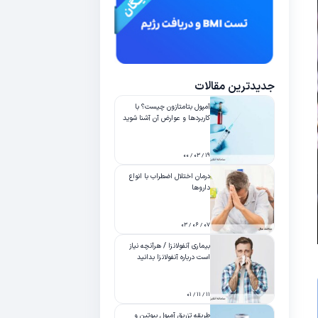
جدیدترین مقالات
آمپول بتامتازون چیست؟ با
کاربردها و عوارض آن آشنا شوید
۱۹ / ۰۳ / ۰۰
درمان اختلال اضطراب با انواع
داروها
۰۷ / ۰۶ / ۰۳
بیماری آنفولانزا / هرآنچه نیاز
است درباره آنفولانزا بدانید
۱۱ / ۱۱ / ۰۱
طریقه تزریق آمپول بیوتین و