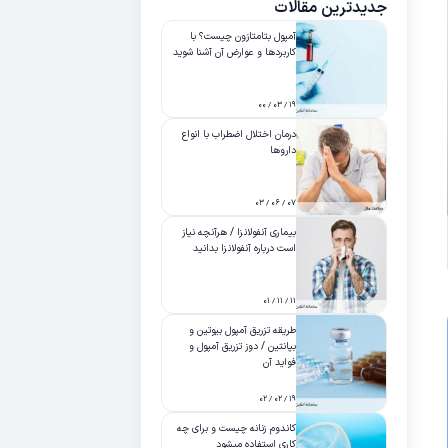
جدیدترین مقالات
آمپول بتامتازون چیست؟ با
کاربردها و عوارض آن آشنا شوید
۱۹ / ۰۳ / ۰۰
درمان اختلال اضطراب با انواع
داروها
۰۷ / ۰۶ / ۰۳
بیماری آنفولانزا / هرآنچه نیاز
است درباره آنفولانزا بدانید
۱۱ / ۱۱ / ۰۱
طریقه تزریق آمپول بیوتین و
بپانتین / دوز تزریق آمپول و
فواید آن
۱۹ / ۰۲ / ۰۲
کاندوم زنانه چیست و برای چه
کاری استفاده میشود