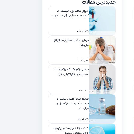
جدیدترین مقالات
آمپول بتامتازون چیست؟ با
کاربردها و عوارض آن آشنا شوید
۱۹ / ۰۳ / ۰۰
درمان اختلال اضطراب با انواع
داروها
۰۷ / ۰۶ / ۰۳
بیماری آنفولانزا / هرآنچه نیاز
است درباره آنفولانزا بدانید
۱۱ / ۱۱ / ۰۱
طریقه تزریق آمپول بیوتین و
بپانتین / دوز تزریق آمپول و
فواید آن
۱۹ / ۰۲ / ۰۲
کاندوم زنانه چیست و برای چه
کاری استفاده میشود