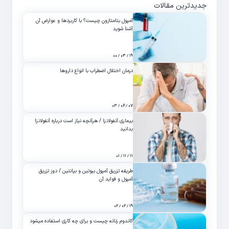
جدیدترین مقالات
آمپول بتامتازون چیست؟ با کاربردها و عوارض آن
آشنا شوید
۱۹ / ۰۳ / ۰۰
درمان اختلال اضطراب با انواع داروها
۰۷ / ۰۶ / ۰۳
بیماری آنفولانزا / هرآنچه نیاز است درباره آنفولانزا
بدانید
۱۱ / ۱۱ / ۰۱
طریقه تزریق آمپول بیوتین و بپانتین / دوز تزریق
آمپول و فواید آن
۱۹ / ۰۲ / ۰۲
کاندوم زنانه چیست و برای چه کاری استفاده میشود