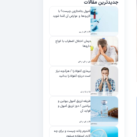
جدیدترین مقالات
آمپول بتامتازون چیست؟ با
کاربردها و عوارض آن آشنا شوید
۱۹ / ۰۳ / ۰۰
درمان اختلال اضطراب با انواع
داروها
۰۷ / ۰۶ / ۰۳
بیماری آنفولانزا / هرآنچه نیاز
است درباره آنفولانزا بدانید
۱۱ / ۱۱ / ۰۱
طریقه تزریق آمپول بیوتین و
بپانتین / دوز تزریق آمپول و
فواید آن
۱۹ / ۰۲ / ۰۲
کاندوم زنانه چیست و برای چه
کاری استفاده میشود