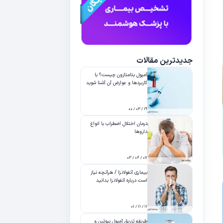
جدیدترین مقالات
آمپول بتامتازون چیست؟ با
کاربردها و عوارض آن آشنا شوید
۱۹ / ۰۳ / ۰۰
درمان اختلال اضطراب با انواع
داروها
۰۷ / ۰۶ / ۰۳
بیماری آنفولانزا / هرآنچه نیاز
است درباره آنفولانزا بدانید
۱۱ / ۱۱ / ۰۱
طریقه تزریق آمپول بیوتین و