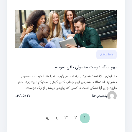
روابط عاطفی
بهم میگه دوست معمولی باقی بمونیم
به فردی علاقه‌مند شدید و به شما می‌گوید: «بیا فقط دوست معمولی
باشیم». احتمالا با شنیدن این جواب کمی گیج و سردرگم می‌شوید. حق
دارید ولی آیا ممکن است با کسی که برایمان بیشتر از یک دوست،
جذابیت دارد و به او علاقه داریم؛ دوست معمولی باقی بمانیم؟ چطور
پشتیبانی حال
۲۷ / ۰۵ / ۰۳
باید مثل دوست معمولی باشیم؟ اینها دقیقا همان سوالاتی هستند که
در این مطلب میخواهیم به آن‌ها پاسخ دهیم. با ما همراه باشید.
3
2
1