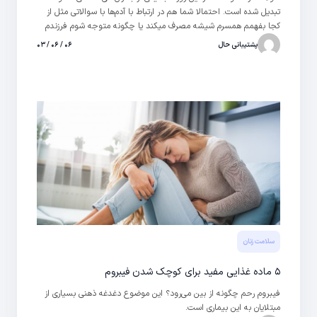
تبدیل شده است. احتمالا شما هم در ارتباط با آدم‌ها با سوالاتی مثل از
کجا بفهمم همسرم شیشه مصرف میکند یا چگونه متوجه شوم فرزندم
به چه ماده‌ای اعتیاد دارد، مواجه شده‌اید. کمک کردن به این افراد کار
پشتیبانی حال
۰۶ / ۰۶ / ۰۳
آسانی نیست و نیاز به دانش و تخصص کافی دارد. پس بهتر است در
چنین مواقعی آن‌ها را به مراکزی برای دریافت مشاوره تخصصی معرفی
کنید. افراد می‌توانند از طریق مرکز خدمات پزشکی و سلامت حال، دربارۀ
اعتیاد به شیشه مشاوره آنلاین دریافت کنند.
سلامت زنان
۵ ماده غذایی مفید برای کوچک شدن فیبروم
فیبروم رحم چگونه از بین می‌رود؟ این موضوع دغدغه ذهنی بسیاری از
مبتلایان به این بیماری است.