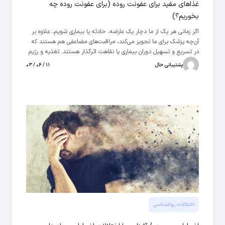
غذاهای مفید برای عفونت روده (برای عفونت روده چه
بخوریم؟)
اگر زمانی هر یک از ما دچار یک عارضه، حادثه یا بیماری شویم، علاوه بر
آن‌چه پزشک برای ما تجویز می‌کند، مراقبت‌های مضاعفی هم هستند که
در تسریع و تسهیل دوران بیماری یا نقاهت اثرگذار هستند. تغذیه و رژیم
غذایی برای سلامت قلب از مهم‌ترین مواردی هستند که در چنین شرایطی
پشتیبانی حال
۱۱ / ۰۶ / ۰۳
باید به آن اهمیت دوچندان دهیم.
اختلالات روانشناسی