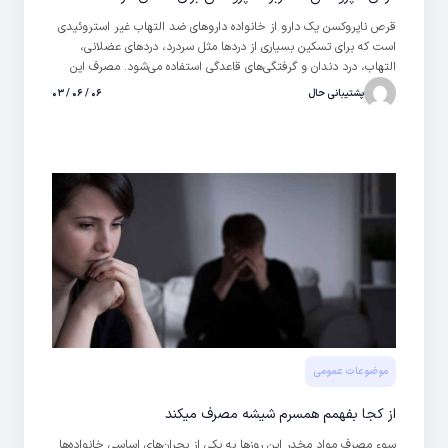
قرص ناپروکسن یک دارو از خانواده داروهای ضد التهاب غیر استروئیدی
است که برای تسکین بسیاری از دردها مثل سردرد، دردهای عضلانی،
التهاب، درد دندان و گرفتگی‌های قاعدگی استفاده می‌شود. مصرف این
دارو هم‌چنین باعث کاهش درد، تورم و سفتی مفصل ناشی از آرتروز،
پشتیبانی حال
۰۶ / ۰۶ / ۰۳
بورسیت و حملات نقرس خواهد شد. داروهای ضد التهاب غیر
استروئیدی با جلوگیری از تولید برخی از مواد طبیعی در بدن که باعث
التهاب می‌شوند، بروز درد و التهاب را کنترل می‌کنند. در ادامه درباره
ناپروکسن برای دندان درد نیز توضیح خواهیم داد
موضوعات عمومی
از کجا بفهمم همسرم شیشه مصرف میکند
سوء مصرف مواد مخدر این روزها به یکی از بحران‌های اساسی خانواده‌ها