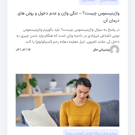
سلامت جنسی
سلامت زنان
واژینیسموس چیست؟ – تنگی واژن و عدم دخول و روش های
درمان آن
در پاسخ به سوال واژینیسموس چیست؟ باید بگوییم واژینیسموس
نوعی انقباض غیرارادی در ناحیه واژن است که هنگام وارد شدن چیزی به
داخل آن، مانند تامپون، ابزار معاینه دهانه رحم (اسپکولوم) یا آلت
تناسلی، به وجود می‌آید و می‌توانید خفیف یا شدید باشد. واژینیسموس
پشتیبانی حال
۱۷ / ۰۶ / ۰۳
باعث می‌شود رابطه جنسی برای زن بسیار دردناک و پرتنش شود. در
مواردی وجود این مشکل جلوی ورود آلت تناسلی به واژن را می‌گیرد و
مانع انجام دخول می‌شود.
بیماری های دستگاه گوارش (معده و روده)