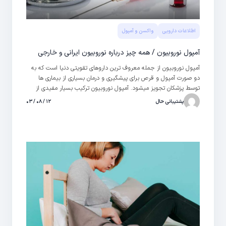
اطلاعات دارویی
واکسن و آمپول
آمپول نوروبیون / همه چیز درباره نوروبیون ایرانی و خارجی
آمپول نوروبیون از جمله معروف ترین داروهای تقویتی دنیا است که به
دو صورت آمپول و قرص برای پیشگیری و درمان بسیاری از بیماری ها
توسط پزشکان تجویز میشود. آمپول نوروبیون ترکیب بسیار مفیدی از
سیانوکوبالامین (ویتامین B12)، پیریدوکسین (B6) و تیامین (B1) است.
پشتیبانی حال
۱۲ / ۰۸ / ۰۳