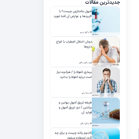
جدیدترین مقالات
آمپول بتامتازون چیست؟ با
کاربردها و عوارض آن آشنا شوید
۱۹ / ۰۳ / ۰۰
درمان اختلال اضطراب با انواع
داروها
۰۷ / ۰۶ / ۰۳
بیماری آنفولانزا / هرآنچه نیاز
است درباره آنفولانزا بدانید
۱۱ / ۱۱ / ۰۱
طریقه تزریق آمپول بیوتین و
بپانتین / دوز تزریق آمپول و
فواید آن
۱۹ / ۰۲ / ۰۲
کاندوم زنانه چیست و برای چه
کاری استفاده میشود