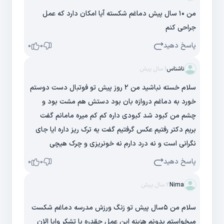
من ۱۰ سال پیش دماغم شکسته آیا امکان دارد که عمل
جراحی کنم
پاسخ دهید
0
0
ناشناس
1 سال پیش
سلام خسته نباشید من ۲ روز پیش تو فوتبال دست دوستم
خورد به دماغم دروازه بان بود دستش هم مشت بود و
چشم من کبود شد کبودی داره کم کم میره مامانم گفت
بریم دکتر رفتیم عکس گرفتیم گفت یه ترک ریز داره ایا جای
نگرانی است و نه درد دارم نه خونریزی و چرک هیچی
پاسخ دهید
0
0
Nima
2 سال پیش
سلام من ۵سال پیش تو زنگ ورزش مدرسه دماغم شکست
میخواستم بدونم هزینه این عمل چقدره با تشکر وایا الان