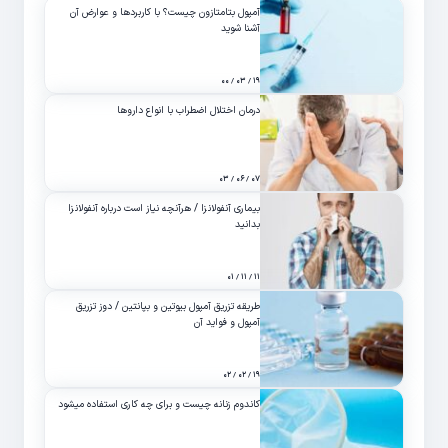
آمپول بتامتازون چیست؟ با کاربردها و عوارض آن
آشنا شوید
۱۹ / ۰۳ / ۰۰
درمان اختلال اضطراب با انواع داروها
۰۷ / ۰۶ / ۰۳
بیماری آنفولانزا / هرآنچه نیاز است درباره آنفولانزا
بدانید
۱۱ / ۱۱ / ۰۱
طریقه تزریق آمپول بیوتین و بپانتین / دوز تزریق
آمپول و فواید آن
۱۹ / ۰۲ / ۰۲
کاندوم زنانه چیست و برای چه کاری استفاده میشود