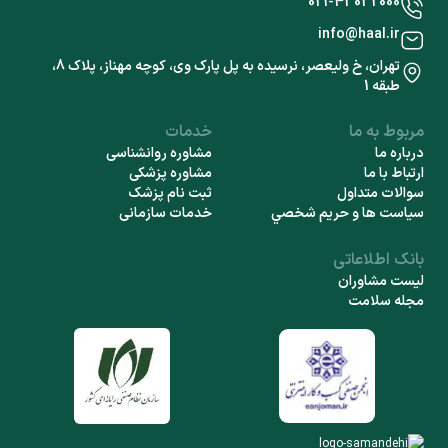
021-43032000
info@haal.ir
تهران، خ ولیعصر، نرسیده به پل پارک وی، کوچه مهناز، پلاک 8،
طبقه 1
مربوط به ما
خدمات
درباره ما
مشاوره روانشناسی
ارتباط با ما
مشاوره پزشکی
سوالات متداول
ثبت نام پزشک
سياست ها و حريم شخصي
خدمات سازمانی
بانک اطلاعاتی
لیست مشاوران
مجله سلامت