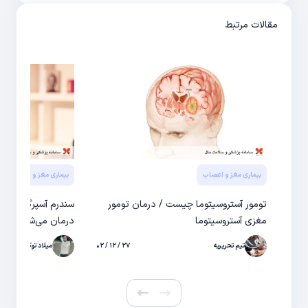
مقالات مرتبط
بیماری مغز و اعصاب
بیماری مغز و اعصاب
تومور آستروسیتوما چیست / درمان تومور
سندرم آسپرگر چیست
مغزی آستروسیتوما
درمان می‌شود
تیم تحریریه
۲۷ / ۱۲ / ۰۲
میلاد توکلی