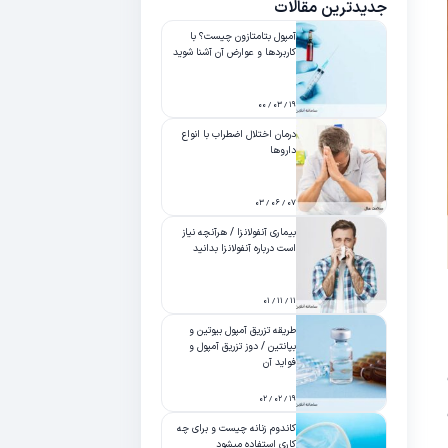
جدیدترین مقالات
آمپول بتامتازون چیست؟ با
کاربردها و عوارض آن آشنا شوید
۱۹ / ۰۳ / ۰۰
درمان اختلال اضطراب با انواع
داروها
۰۷ / ۰۶ / ۰۳
بیماری آنفولانزا / هرآنچه نیاز
است درباره آنفولانزا بدانید
۱۱ / ۱۱ / ۰۱
طریقه تزریق آمپول بیوتین و
بپانتین / دوز تزریق آمپول و
فواید آن
۱۹ / ۰۲ / ۰۲
کاندوم زنانه چیست و برای چه
کاری استفاده میشود