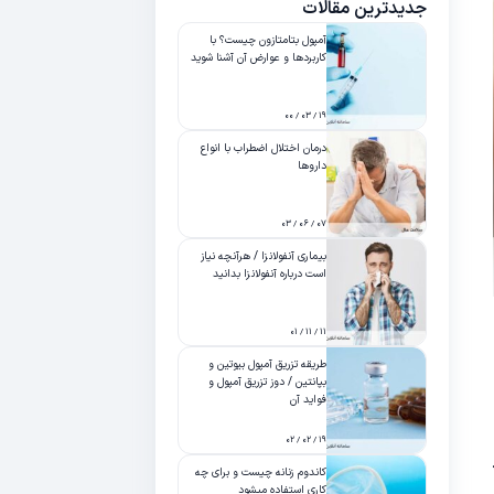
جدیدترین مقالات
آمپول بتامتازون چیست؟ با
کاربردها و عوارض آن آشنا شوید
۱۹ / ۰۳ / ۰۰
درمان اختلال اضطراب با انواع
داروها
۰۷ / ۰۶ / ۰۳
بیماری آنفولانزا / هرآنچه نیاز
است درباره آنفولانزا بدانید
۱۱ / ۱۱ / ۰۱
طریقه تزریق آمپول بیوتین و
بپانتین / دوز تزریق آمپول و
فواید آن
۱۹ / ۰۲ / ۰۲
کاندوم زنانه چیست و برای چه
کاری استفاده میشود