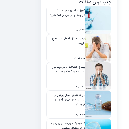
جدیدترین مقالات
آمپول بتامتازون چیست؟ با
کاربردها و عوارض آن آشنا شوید
۱۹ / ۰۳ / ۰۰
درمان اختلال اضطراب با انواع
داروها
۰۷ / ۰۶ / ۰۳
بیماری آنفولانزا / هرآنچه نیاز
است درباره آنفولانزا بدانید
۱۱ / ۱۱ / ۰۱
طریقه تزریق آمپول بیوتین و
بپانتین / دوز تزریق آمپول و
فواید آن
۱۹ / ۰۲ / ۰۲
کاندوم زنانه چیست و برای چه
کاری استفاده میشود