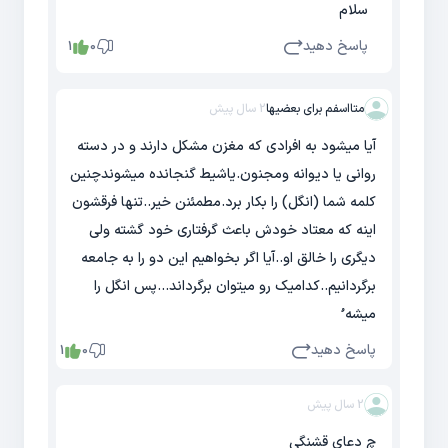
سلام
پاسخ دهید
1
0
متااسفم برای بعضیها
2 سال پیش
آیا میشود به افرادی که مغزن مشکل دارند و در دسته
روانی یا دیوانه ومجنون.یاشیط گنجانده میشوندچنین
کلمه شما (انگل) را بکار برد.مطمئنن خیر..تنها فرقشون
اینه که معتاد خودش باعث گرفتاری خود گشته ولی
دیگری را خالق او..آیا اگر بخواهیم این دو را به جامعه
برگردانیم..کدامیک رو میتوان برگرداند...پس انگل را
میشه ُ
پاسخ دهید
1
0
2 سال پیش
چ دعای قشنگی