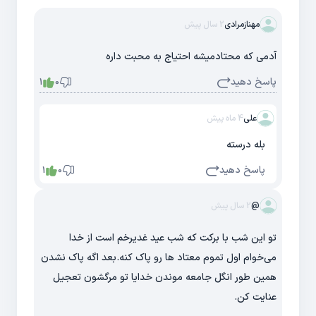
مهنازمرادی
2 سال پیش
آدمی که محتادمیشه احتیاج به محبت داره
پاسخ دهید
1
0
علی
4 ماه پیش
بله درسته
پاسخ دهید
1
0
@
2 سال پیش
تو این شب با برکت که شب عید غدیرخم است از خدا
می‌خوام اول تموم معتاد ها رو پاک کنه.بعد اگه پاک نشدن
همین طور انگل جامعه موندن خدایا تو مرگشون تعجیل
عنایت کن.