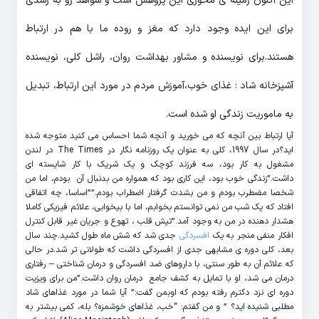
این اکنون زمینه ی محوری این پژوهش است و شواهد رو به رشدی
برای این ایده وجود دارد که مغز و روده ما با هم در ارتباط
هستند.برای نویسنده و مشاور بهداشت روان، راشل کلی، نویسنده
آشپزخانه شاد : غذای خوب،آموزش مردم در مورد این ارتباط، تبدیل
به ماموریت زندگی او شده است.
آیا ارتباط بین آنچه که می خورید و آنچه شما احساس می کنید متوجه شده
اید؟در سال 1997، کلی به عنوان یک روزنامه نگار در The Times در لندن
مشغول به کار بود، سه فرزند کوچک و یک شریک با کار شایسته ای
داشت.”زندگی خوب بود، این کاری بود که همواره من بدنبال آن بودم، اما من
شخصا مضطرب بودم و من بشدت گرفتار اضطراب بودم.””اساسا، چه اتفاقی
افتاد که یک شب من نمی توانستم بخوابم، اما با بیخوابی، علائم فیزیکی کاملا
هشدار دهنده در من به وجود آمد.”تپش قلب ، تهوع و جریان غیر قابل کنترل
افکار منفی منجر به یک
افسردگی
جدی شد که شش ماه طول کشید.چند سال
بعد، کلی دوره ی مشابهی جدی از افسردگی داشت که طولانی تر شد.در حالی
که علائم آن به طور سنتی، با داروهای ضد افسردگی و درمان شناختی – رفتاری
درمان می شد، او با تمایل به کشف جامع درمان روان داشت.”من برای ویزیت
دوره ای نزد دکترم رفته بودم که اوبمن گفت:” آیا شما در مورد غذاهای شاد
مطلبی شنیده اید؟ ” و من گفتم: “خب، غذاهای خوشمزه؟ بله، کمی بیشتر به