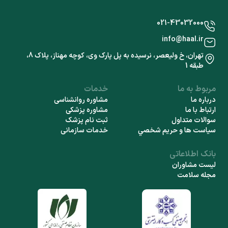
021-43032000
info@haal.ir
تهران، خ ولیعصر، نرسیده به پل پارک وی، کوچه مهناز، پلاک 8،
طبقه 1
مربوط به ما
خدمات
درباره ما
مشاوره روانشناسی
ارتباط با ما
مشاوره پزشکی
سوالات متداول
ثبت نام پزشک
سياست ها و حريم شخصي
خدمات سازمانی
بانک اطلاعاتی
لیست مشاوران
مجله سلامت