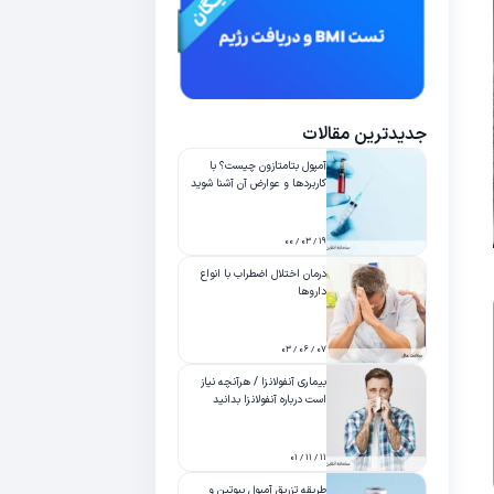
جدیدترین مقالات
آمپول بتامتازون چیست؟ با
کاربردها و عوارض آن آشنا شوید
۱۹ / ۰۳ / ۰۰
درمان اختلال اضطراب با انواع
داروها
۰۷ / ۰۶ / ۰۳
بیماری آنفولانزا / هرآنچه نیاز
است درباره آنفولانزا بدانید
۱۱ / ۱۱ / ۰۱
طریقه تزریق آمپول بیوتین و