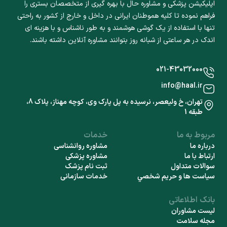
اپلیکیشن پزشکی و مشاوره حال با بهره گیری از متخصصان بستری را
فراهم نموده تا کلیه هموطنان ایرانی در داخل و خارج از کشور به راحتی
تنها با استفاده از یک گوشی هوشمند و به طور ناشناس و با هزینه ای
اندک در هر ساعتی از شبانه روز بتوانند مشاوره آنلاین داشته باشند.
021-43032000
info@haal.ir
تهران، خ ولیعصر، نرسیده به پل پارک وی، کوچه مهناز، پلاک 8،
طبقه 1
مربوط به ما
خدمات
درباره ما
مشاوره روانشناسی
ارتباط با ما
مشاوره پزشکی
سوالات متداول
ثبت نام پزشک
سياست ها و حريم شخصي
خدمات سازمانی
بانک اطلاعاتی
لیست مشاوران
مجله سلامت