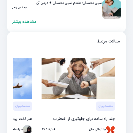
تنبلی تخمدان: علائم تنبلی تخمدان + درمان آن
۲۴ / ۰۶ / ۰۳
مشاهده بیشتر
مقالات مرتبط
سلامت روان
سلامت روان
چند راه ساده‌ برای جلوگيری از اضطراب
هنر لذت بردن از زند
پشتیبانی حال
۰۶ / ۱۱ / ۹۷
سارا صاحبی