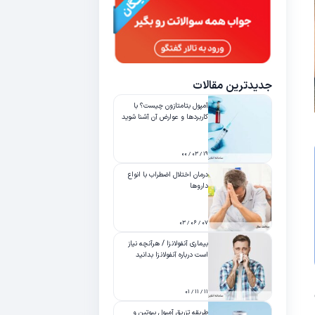
جدیدترین مقالات
آمپول بتامتازون چیست؟ با
کاربردها و عوارض آن آشنا شوید
۱۹ / ۰۳ / ۰۰
درمان اختلال اضطراب با انواع
داروها
۰۷ / ۰۶ / ۰۳
بیماری آنفولانزا / هرآنچه نیاز
است درباره آنفولانزا بدانید
۱۱ / ۱۱ / ۰۱
طریقه تزریق آمپول بیوتین و