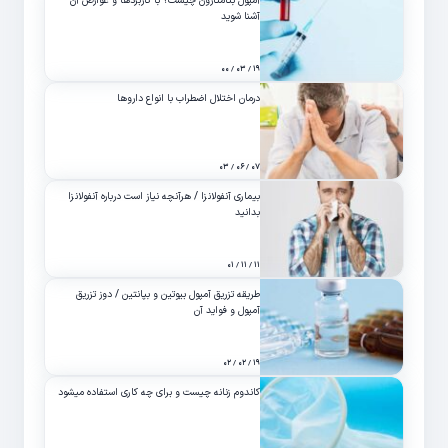
آمپول بتامتازون چیست؟ با کاربردها و عوارض آن
آشنا شوید
۱۹ / ۰۳ / ۰۰
درمان اختلال اضطراب با انواع داروها
۰۷ / ۰۶ / ۰۳
بیماری آنفولانزا / هرآنچه نیاز است درباره آنفولانزا
بدانید
۱۱ / ۱۱ / ۰۱
طریقه تزریق آمپول بیوتین و بپانتین / دوز تزریق
آمپول و فواید آن
۱۹ / ۰۲ / ۰۲
کاندوم زنانه چیست و برای چه کاری استفاده میشود