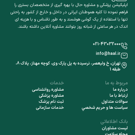
اپلیکیشن پزشکی و مشاوره حال با بهره گیری از متخصصان بستری را
فراهم نموده تا کلیه هموطنان ایرانی در داخل و خارج از کشور به راحتی
تنها با استفاده از یک گوشی هوشمند و به طور ناشناس و با هزینه ای
اندک در هر ساعتی از شبانه روز بتوانند مشاوره آنلاین داشته باشند.
021-43032000
info@haal.ir
تهران، خ ولیعصر، نرسیده به پل پارک وی، کوچه مهناز، پلاک 8،
طبقه 1
مربوط به ما
خدمات
درباره ما
مشاوره روانشناسی
ارتباط با ما
مشاوره پزشکی
سوالات متداول
ثبت نام پزشک
سياست ها و حريم شخصي
خدمات سازمانی
بانک اطلاعاتی
لیست مشاوران
مجله سلامت