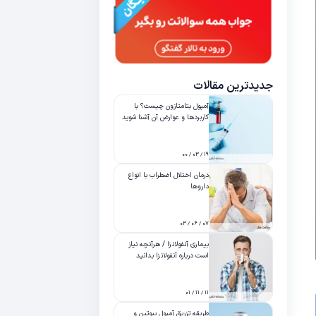
جدیدترین مقالات
آمپول بتامتازون چیست؟ با
کاربردها و عوارض آن آشنا شوید
۱۹ / ۰۳ / ۰۰
درمان اختلال اضطراب با انواع
داروها
۰۷ / ۰۶ / ۰۳
بیماری آنفولانزا / هرآنچه نیاز
است درباره آنفولانزا بدانید
۱۱ / ۱۱ / ۰۱
طریقه تزریق آمپول بیوتین و