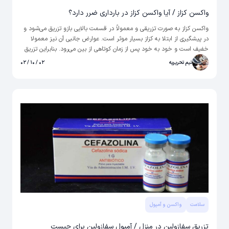
واکسن کزاز / آیا واکسن کزاز در بارداری ضرر دارد؟
واکسن کزاز به صورت تزریقی و معمولاً در قسمت بالایی بازو تزریق می‌شود و
در پیشگیری از ابتلا به کزاز بسیار موثر است. عوارض جانبی آن نیز معمولا
خفیف است و خود به خود پس از زمان کوتاهی از بین می‌رود. بنابراین تزریق
این واکسن به طور کلی توضیه می‌شود. در این مقاله از مجله سلامت «حال»
تیم تحریریه
۰۲ / ۱۰ / ۰۲
اطلاعات کاملی از واکسن کزاز تهیه شده که می‌توانید در ادامه آن را مطالعه
کنید.
سلامت
واکسن و آمپول
تزریق سفازولین در منزل / آمپول سفازولین برای چیست