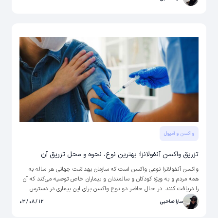
واکسن و آمپول
تزریق واکسن آنفولانزا؛ بهترین نوع، نحوه و محل تزریق آن
واکسن آنفولانزا نوعی واکسن است که سازمان بهداشت جهانی هر ساله به
همه مردم و به ویژه کودکان و سالمندان و بیماران خاص توصیه می‌کند که آن
را دریافت کنند. در حـال حاضر دو نوع واکسن برای این بیماری در دسترس
است: نوع غیر فعال (IIV) و نوع ضعیف شده زنده (LAIV).
سارا صاحبی
۱۲ / ۰۸ / ۰۳