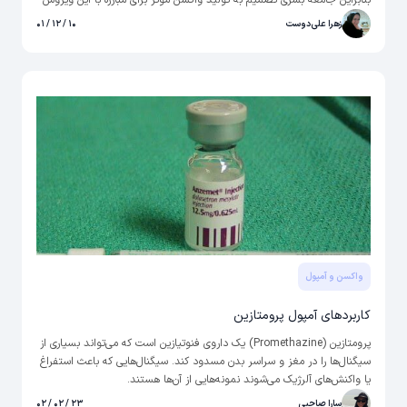
بنابراین جامعه بشری تصمیم به تولید واکسن موثر برای مبارزه با این ویروس
را گرفت؛ واکسن‌ها به نوبت وارد چرخه سلامت و به افراد تزریق شدند. حالا
زهرا علی‌دوست
۱۰ / ۱۲ / ۰۱
پس از مشاهده آثار مثبت تزریق واکسن کرونا به بزرگسالان، این پرسش پیش
می‌آید که آیا تزریق واکسن به کودکان نیز ضرورتی دارد؟
واکسن و آمپول
کاربردهای آمپول پرومتازین
پرومتازین (Promethazine) یک داروی فنوتیازین است که می‌تواند بسیاری از
سیگنال‌ها را در مغز و سراسر بدن مسدود کند. سیگنال‌هایی که باعث استفراغ
یا واکنش‌های آلرژیک می‌شوند نمونه‌هایی از آن‌ها هستند.
سارا صاحبی
۲۳ / ۰۲ / ۰۲