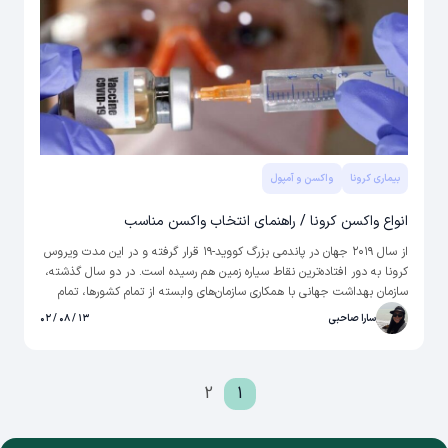
بیماری کرونا
واکسن و آمپول
انواع واکسن کرونا / راهنمای انتخاب واکسن مناسب
از سال ۲۰۱۹ جهان در پاندمی بزرگ کووید-۱۹ قرار گرفته و در این مدت ویروس
کرونا به دور افتاده‌ترین نقاط سیاره زمین هم رسیده است. در دو سال گذشته،
سازمان بهداشت جهانی با همکاری سازمان‌های وابسته از تمام کشورها، تمام
تلاش خود را برای ردیابی بیماری، توزیع لوازم بهداشتی، افزایش امکانات
سارا صاحبی
۱۳ / ۰۸ / ۰۲
درمانی و کمک به تولید واکسن کرونا به کار گرفته است. در حـال حاضر،
بزرگترین دغدغه کشورها، دسترسی به واکسنی ایمن و موثر است که بتواند
مردم از در مقابل این ویروس و بیماری ناشی از آن محافظت کند. برای تست
2
1
کرونا در منزل می‌توانید از طریق این لینک اقدام کنید.