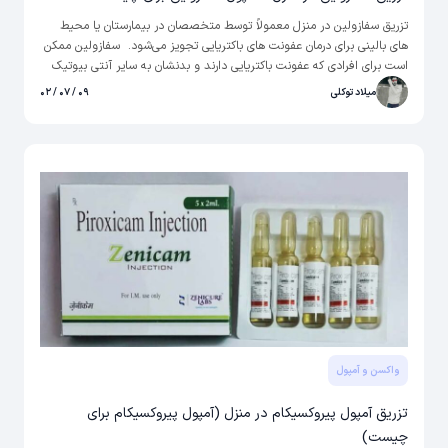
تزریق سفازولین در منزل معمولاً توسط متخصصان در بیمارستان یا محیط
های بالینی برای درمان عفونت های باکتریایی تجویز می‌شود. سفازولین ممکن
است برای افرادی که عفونت باکتریایی دارند و بدنشان به سایر آنتی بیوتیک
ها پاسخ نمی دهد یا برای افرادی که در معرض خطر ابتلا به عفونت پس از
میلاد توکلی
۰۹ / ۰۷ / ۰۲
جراحی هستند تجویز شود.
واکسن و آمپول
تزریق آمپول پیروکسیکام در منزل (آمپول پیروکسیکام برای
چیست)