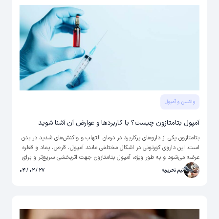
واکسن و آمپول
آمپول بتامتازون چیست؟ با کاربردها و عوارض آن آشنا شوید
بتامتازون یکی از داروهای پرکاربرد در درمان التهاب و واکنش‌های شدید در بدن
است. این داروی کورتونی در اشکال مختلفی مانند آمپول، قرص، پماد و قطره
عرضه می‌شود و به طور ویژه، آمپول بتامتازون جهت اثربخشی سریع‌تر و برای
کنترل درد، التهاب‌های مزمن یا حاد، و برخی بیماری‌های خودایمنی مورد
تیم تحریریه
۲۷ / ۰۲ / ۰۴
استفاده قرار می‌گیرد. جذب این دارو در بدن عمدتاً از طریق کبد انجام شده و
اثرات آن معمولاً سریع و مؤثر است.