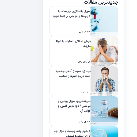
جدیدترین مقالات
آمپول بتامتازون چیست؟ با
کاربردها و عوارض آن آشنا شوید
۱۹ / ۰۳ / ۰۰
درمان اختلال اضطراب با انواع
داروها
۰۷ / ۰۶ / ۰۳
بیماری آنفولانزا / هرآنچه نیاز
است درباره آنفولانزا بدانید
۱۱ / ۱۱ / ۰۱
طریقه تزریق آمپول بیوتین و
بپانتین / دوز تزریق آمپول و
فواید آن
۱۹ / ۰۲ / ۰۲
کاندوم زنانه چیست و برای چه
کاری استفاده میشود