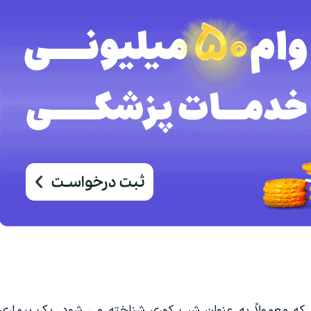
nyctalopia) که معمولاً به عنوان شب کوری شناخته می شود، یک بیماری