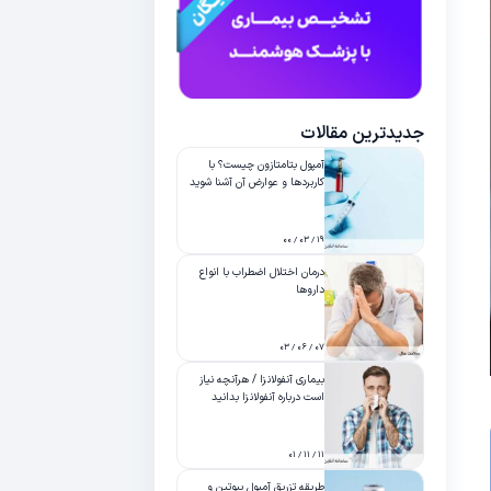
جدیدترین مقالات
آمپول بتامتازون چیست؟ با
کاربردها و عوارض آن آشنا شوید
۱۹ / ۰۳ / ۰۰
درمان اختلال اضطراب با انواع
داروها
۰۷ / ۰۶ / ۰۳
بیماری آنفولانزا / هرآنچه نیاز
است درباره آنفولانزا بدانید
۱۱ / ۱۱ / ۰۱
طریقه تزریق آمپول بیوتین و