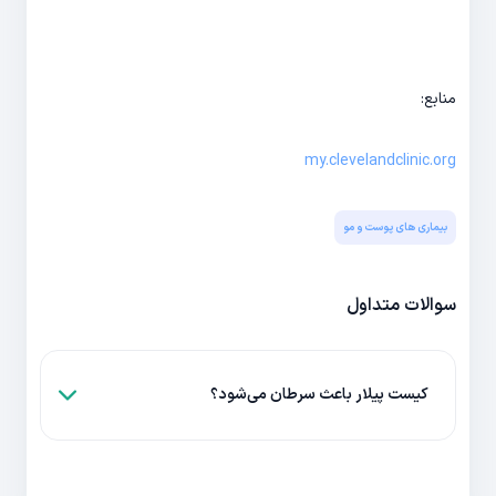
منابع:
my.clevelandclinic.org
بیماری های پوست و مو
سوالات متداول
کیست پیلار باعث سرطان می‌شود؟