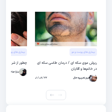
بیماری های پوست و مو
بیماری های پوست و مو
ریزش موی سکه ای / درمان طاسی سکه ای
چطور از شر شوره س
در خانم‌ها و آقایان
سارا صاحبی
تیم تحریریه حال
۲۲ / ۰۸ / ۰۱