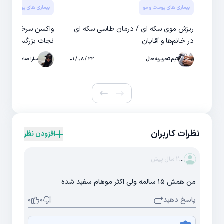
بیماری های پوست و مو
بیماری های پوست و مو
ریزش موی سکه ای / درمان طاسی سکه ای
واکسن سرخک در بزرگ
در خانم‌ها و آقایان
نجات بزرگسالان از
تیم تحریریه حال
۲۲ / ۰۸ / ۰۱
سارا صاحبی
نظرات کاربران
افزودن نظر
...
2 سال پیش
من همش ۱۵ سالمه ولی اکثر موهام سفید شده
پاسخ دهید
0
0