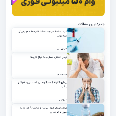
جدیدترین مقالات
آمپول بتامتازون چیست؟ با کاربردها و عوارض آن
آشنا شوید
۱۹ / ۰۳ / ۰۰
درمان اختلال اضطراب با انواع داروها
۰۷ / ۰۶ / ۰۳
بیماری آنفولانزا / هرآنچه نیاز است درباره آنفولانزا
بدانید
۱۱ / ۱۱ / ۰۱
طریقه تزریق آمپول بیوتین و بپانتین / دوز تزریق
آمپول و فواید آن