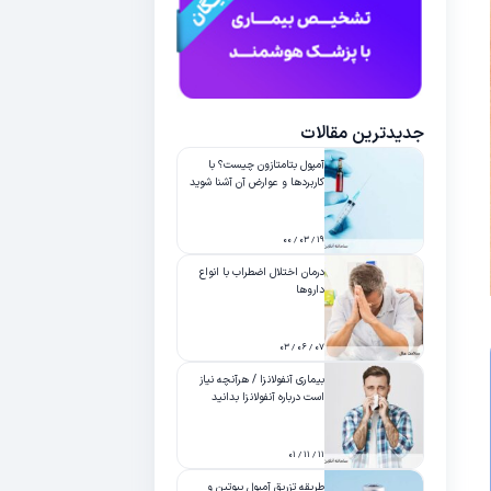
جدیدترین مقالات
آمپول بتامتازون چیست؟ با
کاربردها و عوارض آن آشنا شوید
۱۹ / ۰۳ / ۰۰
درمان اختلال اضطراب با انواع
داروها
۰۷ / ۰۶ / ۰۳
بیماری آنفولانزا / هرآنچه نیاز
است درباره آنفولانزا بدانید
۱۱ / ۱۱ / ۰۱
طریقه تزریق آمپول بیوتین و