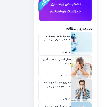
جدیدترین مقالات
آمپول بتامتازون چیست؟ با
کاربردها و عوارض آن آشنا شوید
۱۹ / ۰۳ / ۰۰
درمان اختلال اضطراب با انواع
داروها
۰۷ / ۰۶ / ۰۳
بیماری آنفولانزا / هرآنچه نیاز
است درباره آنفولانزا بدانید
۱۱ / ۱۱ / ۰۱
طریقه تزریق آمپول بیوتین و