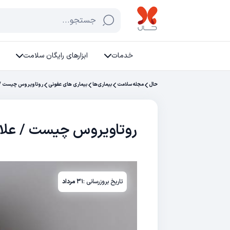
جستجو...
خدمات
ابزارهای رایگان سلامت
حال
مجله سلامت
بیماری‌ها
بیماری های عفونی
روتاویروس چیست / عل
روتاویروس چیست / علائم
تاریخ بروزرسانی :
۳۱ مرداد