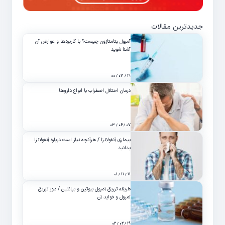
جدیدترین مقالات
آمپول بتامتازون چیست؟ با کاربردها و عوارض آن
آشنا شوید
۱۹ / ۰۳ / ۰۰
درمان اختلال اضطراب با انواع داروها
۰۷ / ۰۶ / ۰۳
بیماری آنفولانزا / هرآنچه نیاز است درباره آنفولانزا
بدانید
۱۱ / ۱۱ / ۰۱
طریقه تزریق آمپول بیوتین و بپانتین / دوز تزریق
آمپول و فواید آن
۱۹ / ۰۲ / ۰۲