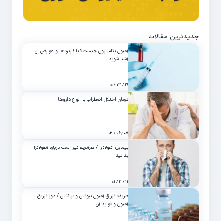
جدیدترین مقالات
آمپول بتامتازون چیست؟ با کاربردها و عوارض آن
آشنا شوید
۱۹ / ۰۳ / ۰۰
درمان اختلال اضطراب با انواع داروها
۰۷ / ۰۶ / ۰۳
بیماری آنفولانزا / هرآنچه نیاز است درباره آنفولانزا
بدانید
۱۱ / ۱۱ / ۰۱
طریقه تزریق آمپول بیوتین و بپانتین / دوز تزریق
آمپول و فواید آن