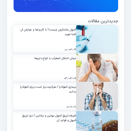
جدیدترین مقالات
آمپول بتامتازون چیست؟ با کاربردها و عوارض آن
آشنا شوید
۱۹ / ۰۳ / ۰۰
درمان اختلال اضطراب با انواع داروها
۰۷ / ۰۶ / ۰۳
بیماری آنفولانزا / هرآنچه نیاز است درباره آنفولانزا
بدانید
۱۱ / ۱۱ / ۰۱
طریقه تزریق آمپول بیوتین و بپانتین / دوز تزریق
آمپول و فواید آن