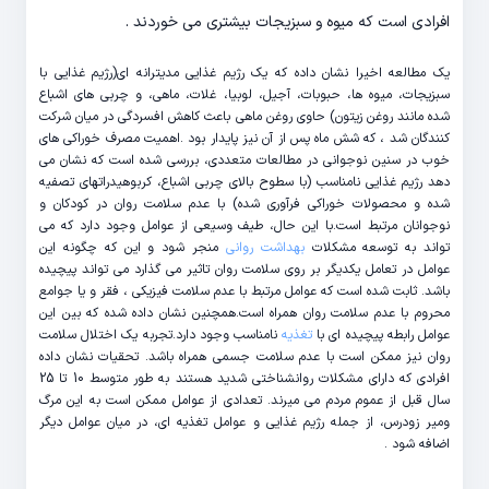
افرادی است که میوه و سبزیجات بیشتری می خوردند .
یک مطالعه اخیرا نشان داده که یک رژیم غذایی مدیترانه ای(رژیم غذایی با
سبزیجات، میوه ها، حبوبات، آجیل، لوبیا، غلات، ماهی، و چربی های اشباع
شده مانند روغن زیتون) حاوی روغن ماهی باعث کاهش افسردگی در میان شرکت
کنندگان شد ، که شش ماه پس از آن نیز پایدار بود .اهمیت مصرف خوراکی های
خوب در سنین نوجوانی در مطالعات متعددی، بررسی شده است که نشان می
دهد رژیم غذایی نامناسب (با سطوح بالای چربی اشباع، کربوهیدراتهای تصفیه
شده و محصولات خوراکی فرآوری شده) با عدم سلامت روان در کودکان و
نوجوانان مرتبط است.با این حال، طیف وسیعی از عوامل وجود دارد که می
تواند به توسعه مشکلات
بهداشت روانی
منجر شود و این که چگونه این
عوامل در تعامل یکدیگر بر روی سلامت روان تاثیر می گذارد می تواند پیچیده
باشد. ثابت شده است که عوامل مرتبط با عدم سلامت فیزیکی ، فقر و یا جوامع
محروم با عدم سلامت روان همراه است.همچنین نشان داده شده که بین این
عوامل رابطه پیچیده ای با
تغذیه
نامناسب وجود دارد.تجربه یک اختلال سلامت
روان نیز ممکن است با عدم سلامت جسمی همراه باشد. تحقیات نشان داده
افرادی که دارای مشکلات روانشناختی شدید هستند به طور متوسط ​​10 تا 25
سال قبل از عموم مردم می میرند. تعدادی از عوامل ممکن است به این مرگ
ومیر زودرس، از جمله رژیم غذایی و عوامل تغذیه ای، در میان عوامل دیگر
اضافه شود .