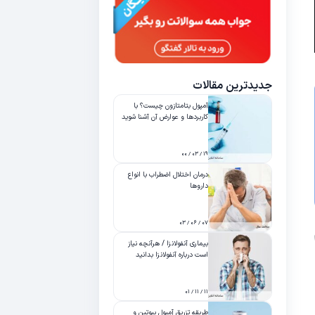
جدیدترین مقالات
آمپول بتامتازون چیست؟ با
کاربردها و عوارض آن آشنا شوید
۱۹ / ۰۳ / ۰۰
درمان اختلال اضطراب با انواع
داروها
۰۷ / ۰۶ / ۰۳
بیماری آنفولانزا / هرآنچه نیاز
است درباره آنفولانزا بدانید
۱۱ / ۱۱ / ۰۱
طریقه تزریق آمپول بیوتین و