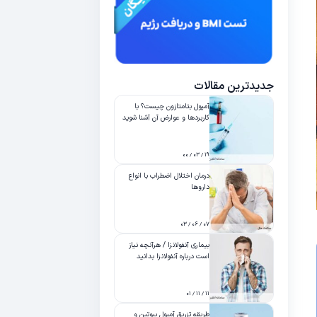
جدیدترین مقالات
آمپول بتامتازون چیست؟ با
کاربردها و عوارض آن آشنا شوید
۱۹ / ۰۳ / ۰۰
درمان اختلال اضطراب با انواع
داروها
۰۷ / ۰۶ / ۰۳
بیماری آنفولانزا / هرآنچه نیاز
است درباره آنفولانزا بدانید
۱۱ / ۱۱ / ۰۱
طریقه تزریق آمپول بیوتین و