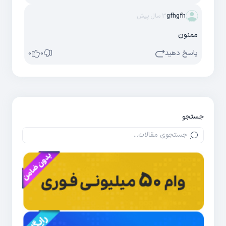
gfhgfh
3 سال پیش
ممنون
پاسخ دهید
0
0
جستجو