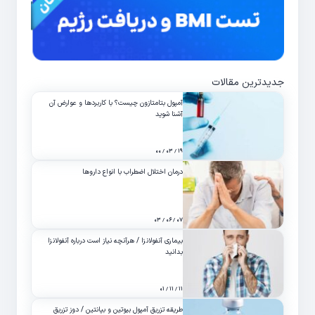
جدیدترین مقالات
آمپول بتامتازون چیست؟ با کاربردها و عوارض آن
آشنا شوید
۱۹ / ۰۳ / ۰۰
درمان اختلال اضطراب با انواع داروها
۰۷ / ۰۶ / ۰۳
بیماری آنفولانزا / هرآنچه نیاز است درباره آنفولانزا
بدانید
۱۱ / ۱۱ / ۰۱
طریقه تزریق آمپول بیوتین و بپانتین / دوز تزریق