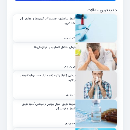
جدیدترین مقالات
آمپول بتامتازون چیست؟ با کاربردها و عوارض آن
آشنا شوید
۱۹ / ۰۳ / ۰۰
درمان اختلال اضطراب با انواع داروها
۰۷ / ۰۶ / ۰۳
بیماری آنفولانزا / هرآنچه نیاز است درباره آنفولانزا
بدانید
۱۱ / ۱۱ / ۰۱
طریقه تزریق آمپول بیوتین و بپانتین / دوز تزریق
آمپول و فواید آن
۱۹ / ۰۲ / ۰۲