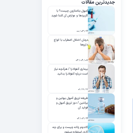
جدیدترین مقالات
آمپول بتامتازون چیست؟ با
کاربردها و عوارض آن آشنا شوید
۱۹ / ۰۳ / ۰۰
درمان اختلال اضطراب با انواع
داروها
۰۷ / ۰۶ / ۰۳
بیماری آنفولانزا / هرآنچه نیاز
است درباره آنفولانزا بدانید
۱۱ / ۱۱ / ۰۱
طریقه تزریق آمپول بیوتین و
بپانتین / دوز تزریق آمپول و
فواید آن
۱۹ / ۰۲ / ۰۲
کاندوم زنانه چیست و برای چه
کاری استفاده میشود